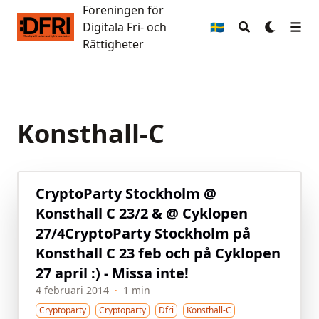
Föreningen för
Föreningen för Digitala Fri- och Rättigheter
Digitala Fri- och
🇸🇪
Rättigheter
Konsthall-C
CryptoParty Stockholm @
Konsthall C 23/2 & @ Cyklopen
27/4
CryptoParty Stockholm på
Konsthall C 23 feb och på Cyklopen
27 april :) - Missa inte!
4 februari 2014
·
1 min
Cryptoparty
Cryptoparty
Dfri
Konsthall-C