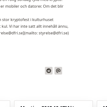
er mobiler och datorer. Om det blir
 stor kryptofest i
kulturhuset
kul. Vi har inte satt allt innehåll ännu,
relse@dfri.se](mailto:
styrelse@dfri.se
)