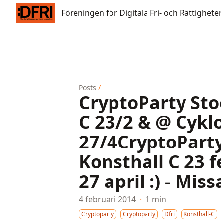
Föreningen för Digitala Fri- och Rättigheter
Föreningen för Digitala Fri- och Rättighete
Posts
/
CryptoParty St
C 23/2 & @ Cykl
27/4
CryptoPart
Konsthall C 23 
27 april :) - Miss
4 februari 2014
·
1 min
Cryptoparty
Cryptoparty
Dfri
Konsthall-C