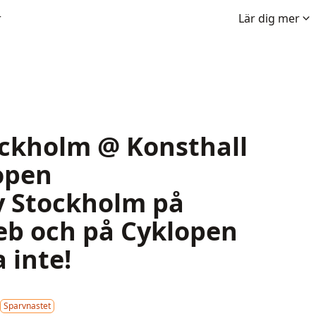
r
Lär dig mer
ockholm @ Konsthall
open
y Stockholm på
feb och på Cyklopen
a inte!
Sparvnastet