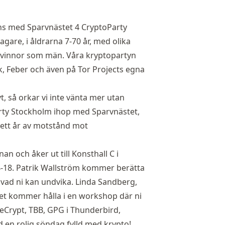
ns med Sparvnästet 4 CryptoParty
agare, i åldrarna 7-70 år, med olika
vinnor som män. Våra kryptopartyn
k
,
Feber
och även på
Tor Projects egna
vt
, så orkar vi inte vänta mer utan
rty Stockholm ihop med Sparvnästet,
i ett år av motstånd mot
an och åker ut till Konsthall C i
-18. Patrik Wallström kommer berätta
å vad ni kan undvika. Linda Sandberg,
t kommer hålla i en workshop där ni
ueCrypt, TBB, GPG i Thunderbird,
en rolig söndag fylld med krypto!