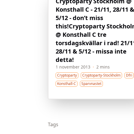
Cryptoparty Stockholm @
Konsthall C - 21/11, 28/11 
5/12 - don’t miss
this!
Cryptoparty Stockho
@ Konsthall C tre
torsdagskvällar i rad! 21/1
28/11 & 5/12 - missa inte
detta!
1 november 2013
·
2 mins
Cryptoparty
Cryptoparty-Stockholm
Dfri
Konsthall-C
Sparvnastet
Tags