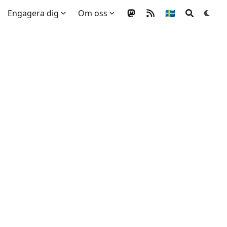
Engagera dig
Om oss
🇸🇪