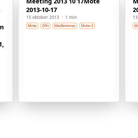
Meeting 2013 10 17
Möte
M
&
2013-10-17
2
15 oktober 2013
·
1 min
13
lm
Mote
Dfri
Medlemmar
Mote-2
M
1,