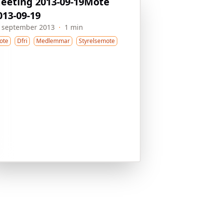
eeting 2013-09-19
Möte
013-09-19
 september 2013
·
1 min
ote
Dfri
Medlemmar
Styrelsemote