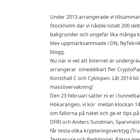
Under 2013 arrangerade vi tillsamma
Stockholm där vi nådde totalt 200 delt
bakgrunder och ungefär lika många k
blev uppmärksammade i
DN
,
NyTekni
blogg
.
Nu när vi vet att
Internet är undergrä
arrangerar omedelbart fler CryptoPa
Konsthall C och Cyklopen. Låt 2014 bl
massövervakning!
Den 23 februari sätter ni er i tunnelban
Hökarängen, vi kör mellan klockan 14
om fällorna på nätet och ge er tips p
DFRI och Anders Sundman, Sparvnäste
får testa olika krypteringsverktyg (Tr
Textsecure och Redphone). Räkna med 