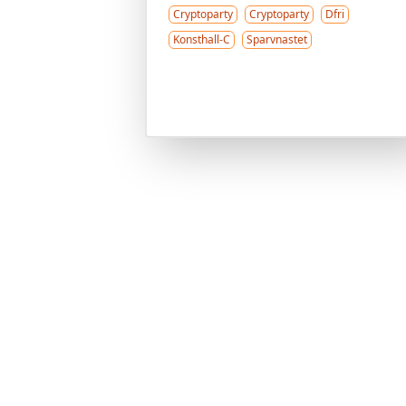
Cryptoparty
Cryptoparty
Dfri
Konsthall-C
Sparvnastet