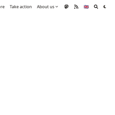
ore
Take action
About us
🇬🇧