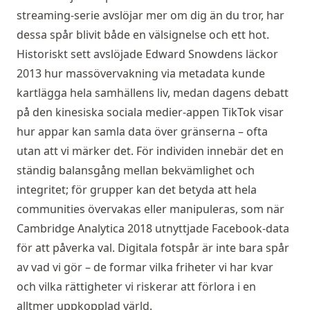
streaming-serie avslöjar mer om dig än du tror, har
dessa spår blivit både en välsignelse och ett hot.
Historiskt sett avslöjade Edward Snowdens läckor
2013 hur massövervakning via metadata kunde
kartlägga hela samhällens liv, medan dagens debatt
på den kinesiska sociala medier-appen TikTok visar
hur appar kan samla data över gränserna – ofta
utan att vi märker det. För individen innebär det en
ständig balansgång mellan bekvämlighet och
integritet; för grupper kan det betyda att hela
communities övervakas eller manipuleras, som när
Cambridge Analytica 2018 utnyttjade Facebook-data
för att påverka val. Digitala fotspår är inte bara spår
av vad vi gör – de formar vilka friheter vi har kvar
och vilka rättigheter vi riskerar att förlora i en
alltmer uppkopplad värld.