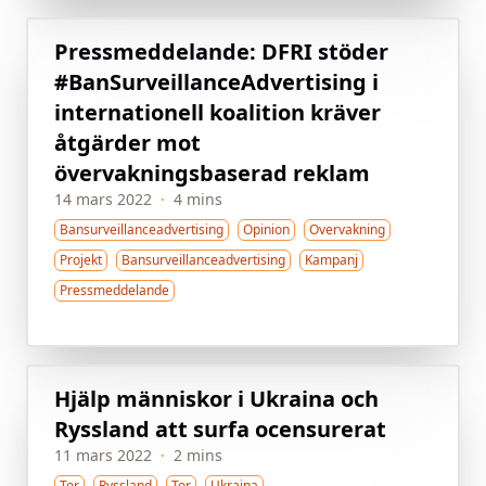
Pressmeddelande: DFRI stöder
#BanSurveillanceAdvertising i
internationell koalition kräver
åtgärder mot
övervakningsbaserad reklam
14 mars 2022
·
4 mins
Bansurveillanceadvertising
Opinion
Overvakning
Projekt
Bansurveillanceadvertising
Kampanj
Pressmeddelande
Hjälp människor i Ukraina och
Ryssland att surfa ocensurerat
11 mars 2022
·
2 mins
Tor
Ryssland
Tor
Ukraina