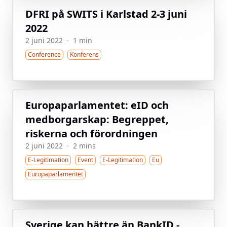
DFRI på SWITS i Karlstad 2-3 juni
2022
2 juni 2022
·
1 min
Conference
Konferens
Europaparlamentet: eID och
medborgarskap: Begreppet,
riskerna och förordningen
2 juni 2022
·
2 mins
E-Legitimation
Event
E-Legitimation
Eu
Europaparlamentet
Sverige kan bättre än BankID -