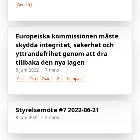
Goto10
Europeiska kommissionen måste
skydda integritet, säkerhet och
yttrandefrihet genom att dra
tillbaka den nya lagen
8 juni 2022
·
7 mins
Csa
Csa
Csam
Eu
Kampanj
Styrelsemöte #7 2022-06-21
8 juni 2022
·
3 mins