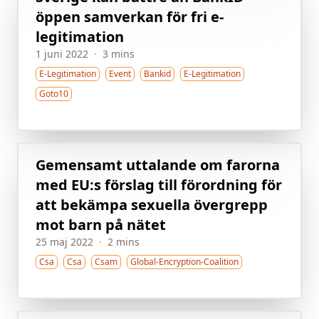
öppen samverkan för fri e-
legitimation
1 juni 2022
·
3 mins
E-Legitimation
Event
Bankid
E-Legitimation
Goto10
Gemensamt uttalande om farorna
med EU:s förslag till förordning för
att bekämpa sexuella övergrepp
mot barn på nätet
25 maj 2022
·
2 mins
Csa
Csa
Csam
Global-Encryption-Coalition