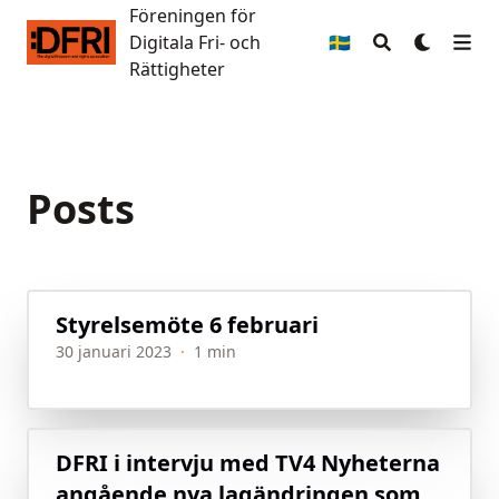
Föreningen för
Föreningen för Digitala Fri- och Rättigheter
Digitala Fri- och
🇸🇪
Rättigheter
Posts
Styrelsemöte 6 februari
30 januari 2023
·
1 min
DFRI i intervju med TV4 Nyheterna
angående nya lagändringen som