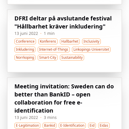
DFRI deltar på avslutande festival
"Hållbarhet kräver inkludering"
13 juni 2022
·
1 min
Conference
Konferens
Hallbarhet
Inclusivity
Inkludering
Internet-of-Things
Linkopings-Universitet
Norrkoping
Smart-City
Sustainability
Meeting invitation: Sweden can do
better than BankID – open
collaboration for free e-
identification
13 juni 2022
·
3 mins
E-Legitimation
Bankid
E-Identification
Eid
Eidas