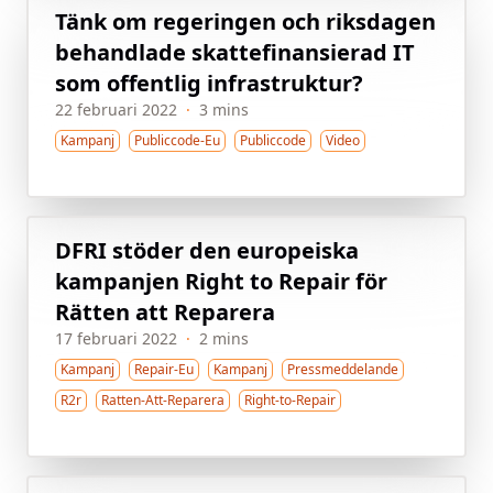
Tänk om regeringen och riksdagen
behandlade skattefinansierad IT
som offentlig infrastruktur?
22 februari 2022
·
3 mins
Kampanj
Publiccode-Eu
Publiccode
Video
DFRI stöder den europeiska
kampanjen Right to Repair för
Rätten att Reparera
17 februari 2022
·
2 mins
Kampanj
Repair-Eu
Kampanj
Pressmeddelande
R2r
Ratten-Att-Reparera
Right-to-Repair