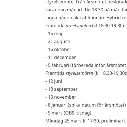
styrelsemöte. Från årsmötet beslutade
varannan månad. Tid 18.30 på måndaga
lägga någon aktivitet innan. Hybrid-mö
Framtida
arbetsmöten
(kl 18.30-19.30):
- 15 maj
- 21 augusti
- 16 oktober
- 11 december
- 5 februari (förbereda inför årsmötet
Framtida
styrelsemöten
(kl 18.30-19.30)
- 12 juni
- 18 september
- 13 november
- 8 januari (spika datum för årsmötet)
- 5 mars (OBS: tisdag)
Måndag 25 mars kl 17:30, preliminärt 