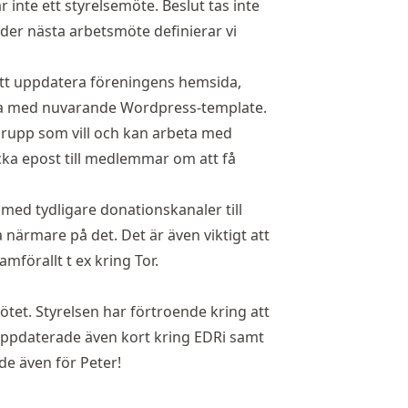
 inte ett styrelsemöte. Beslut tas inte
der nästa arbetsmöte definierar vi
å att uppdatera föreningens hemsida,
ta med nuvarande Wordpress-template.
bgrupp som vill och kan arbeta med
cka epost till medlemmar om att få
e med tydligare donationskanaler till
a närmare på det. Det är även viktigt att
ramförallt t ex kring Tor.
ötet. Styrelsen har förtroende kring att
r uppdaterade även kort kring EDRi samt
de även för Peter!