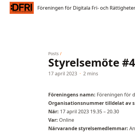
Föreningen för Digitala Fri- och Rättigheter
Föreningen för Digitala Fri- och Rättighete
Posts
/
Styrelsemöte #4
17 april 2023
·
2 mins
Föreningens namn:
Föreningen för di
Organisationsnummer tilldelat av s
När:
17 april 2023 19.35 – 20.30
Var:
Online
Närvarande styrelsemedlemmar:
And