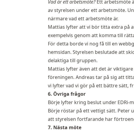
Vad är ett arbetsmöte?
Ett arbetsmöte är
av styrelsen under ett arbetsmöte. Un
närmare vad ett arbetsmöte är.
Mattias lyfter att vi bör titta extra p
exempelvis genom att komma till rät
För detta borde vi nog få till en web
hemsidan. Styrelsen beslutade att ski
delaktiga till gruppen.
Mattias lyfter även att det är viktigar
föreningen. Andreas tar på sig att titt
vi lyfter vad vi gör på ett bättre sätt, f
6. Övriga frågor
Börje lyfter kring beslut under EDRi-m
Börje röstar på ett vettigt sätt. Pete
att styrelsen fortfarande har förtroen
7. Nästa möte