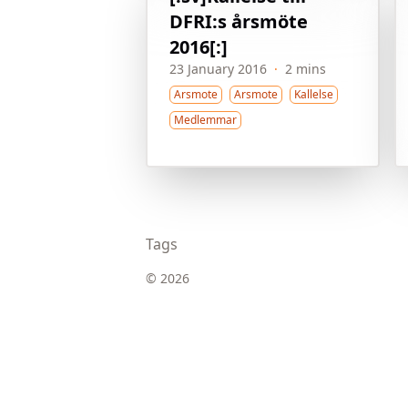
DFRI:s årsmöte
2016[:]
23 January 2016
·
2 mins
Arsmote
Arsmote
Kallelse
Medlemmar
Tags
© 2026