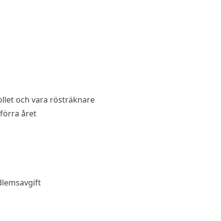
ollet och vara rösträknare
förra året
dlemsavgift