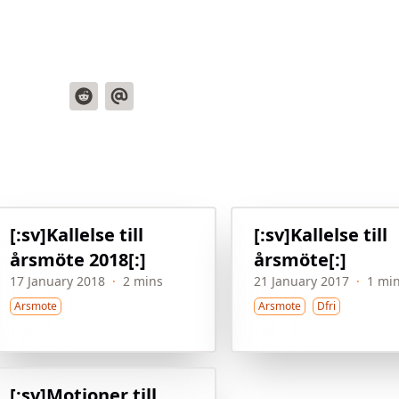
[:sv]Kallelse till
[:sv]Kallelse till
årsmöte 2018[:]
årsmöte[:]
17 January 2018
·
2 mins
21 January 2017
·
1 mi
Arsmote
Arsmote
Dfri
[:sv]Motioner till