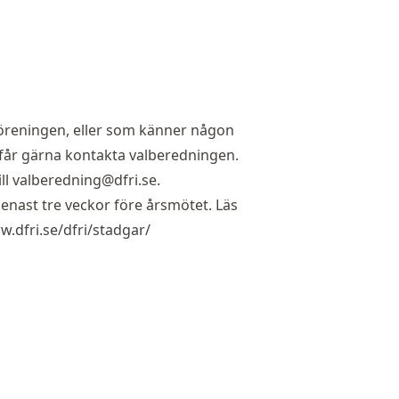
 föreningen, eller som känner någon
 får gärna kontakta valberedningen.
ll
valberedning@dfri.se
.
enast tre veckor före årsmötet. Läs
w.dfri.se/dfri/stadgar/