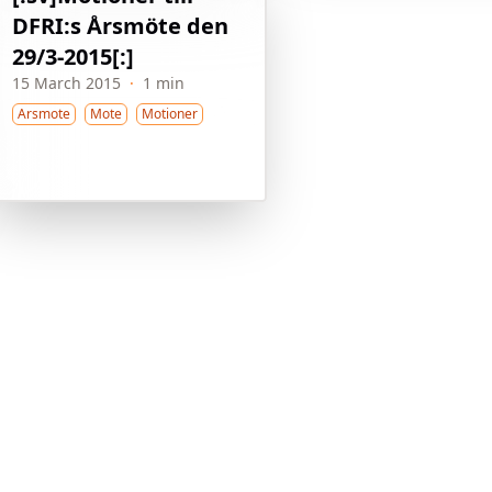
DFRI:s Årsmöte den
29/3-2015[:]
15 March 2015
·
1 min
Arsmote
Mote
Motioner