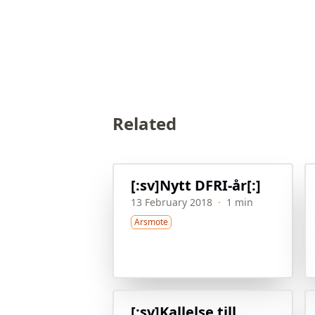
Related
[:sv]Nytt DFRI-år[:]
13 February 2018
·
1 min
Arsmote
[:sv]Kallelse till