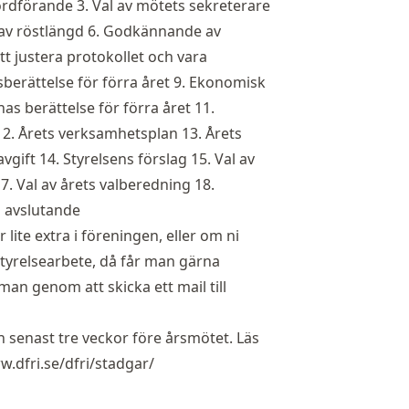
ordförande 3. Val av mötets sekreterare
e av röstlängd 6. Godkännande av
t justera protokollet och vara
berättelse för förra året 9. Ekonomisk
nas berättelse för förra året 11.
 12. Årets verksamhetsplan 13. Årets
ift 14. Styrelsens förslag 15. Val av
17. Val av årets valberedning 18.
s avslutande
 lite extra i föreningen, eller om ni
tyrelsearbete, då får man gärna
an genom att skicka ett mail till
en senast tre veckor före årsmötet. Läs
w.dfri.se/dfri/stadgar/