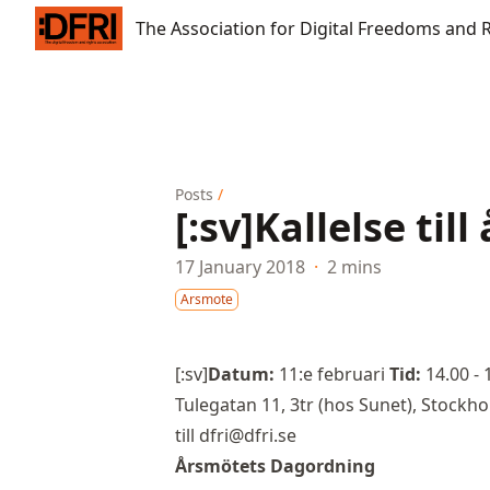
The Association for Digital Freedoms and Rights
The Association for Digital Freedoms and 
Posts
/
[:sv]Kallelse til
17 January 2018
·
2 mins
Arsmote
[:sv]
Datum:
11:e februari
Tid:
14.00 - 
Tulegatan 11, 3tr (hos Sunet), Stockh
till
dfri@dfri.se
Årsmötets Dagordning