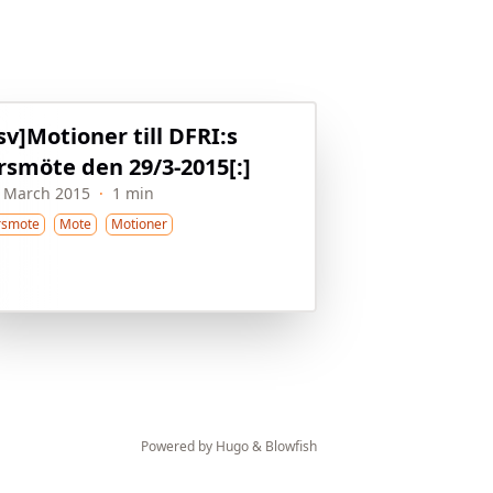
:sv]Motioner till DFRI:s
rsmöte den 29/3-2015[:]
 March 2015
·
1 min
rsmote
Mote
Motioner
Powered by
Hugo
&
Blowfish