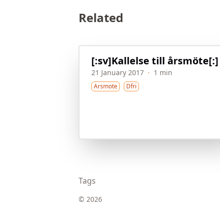
Related
[:sv]Kallelse till årsmöte[:]
21 January 2017
·
1 min
Arsmote
Dfri
Tags
© 2026