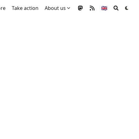
ore
Take action
About us
🇬🇧