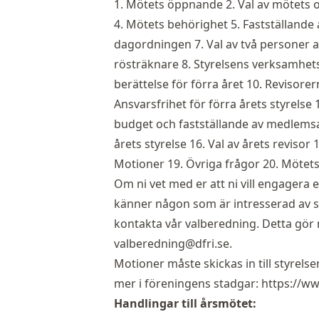
1. Mötets öppnande 2. Val av mötets 
4. Mötets behörighet 5. Fastställand
dagordningen 7. Val av två personer at
rösträknare 8. Styrelsens verksamhets
berättelse för förra året 10. Revisorer
Ansvarsfrihet för förra årets styrelse
budget och fastställande av medlemsavg
årets styrelse 16. Val av årets revisor 
Motioner 19. Övriga frågor 20. Mötet
Om ni vet med er att ni vill engagera er
känner någon som är intresserad av s
kontakta vår valberedning. Detta gör m
valberedning@dfri.se
.
Motioner måste skickas in till styrels
mer i föreningens stadgar:
https://ww
Handlingar till årsmötet: