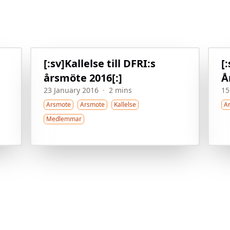
[:sv]Kallelse till DFRI:s
[
årsmöte 2016[:]
Å
23 January 2016
·
2 mins
15
Arsmote
Arsmote
Kallelse
A
Medlemmar