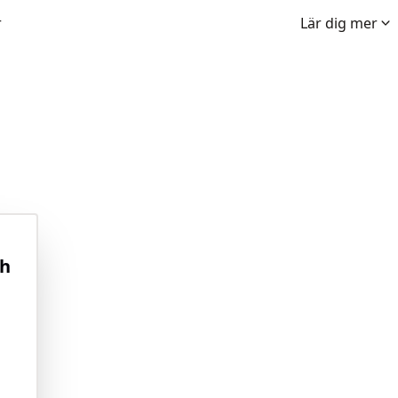
r
Lär dig mer
ch