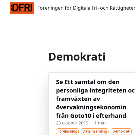
Föreningen för Digitala Fri- och Rättigheter
Föreningen för Digitala Fri- och Rättighete
Demokrati
Se Ett samtal om den
personliga integriteten o
framväxten av
övervakningsekonomin
från Goto10 i efterhand
23 oktober 2019
·
1 min
Forelasning
Datainsamling
Demokrati