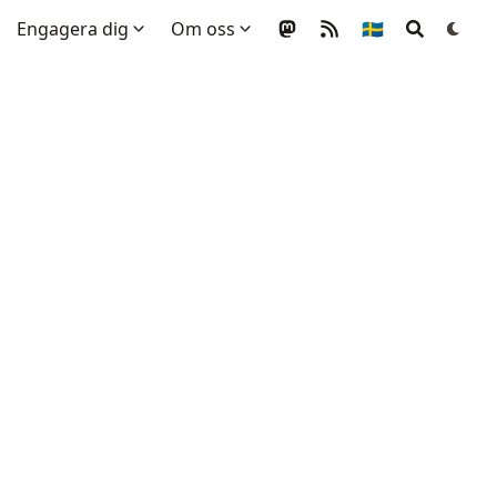
Engagera dig
Om oss
🇸🇪