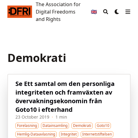
The Association for
The Association for Digital Freedoms and Rights
Digital Freedoms
🇬🇧
and Rights
Demokrati
Se Ett samtal om den personliga
integriteten och framväxten av
övervakningsekonomin från
Goto10 i efterhand
23 October 2019
·
1 min
Forelasning
Datainsamling
Demokrati
Goto10
Hemlig-Dataavlasning
Integritet
Internetstiftelsen