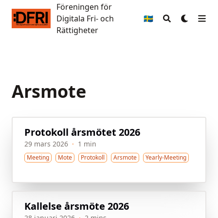
Föreningen för
Föreningen för Digitala Fri- och Rättigheter
Digitala Fri- och
🇸🇪
Rättigheter
Arsmote
Protokoll årsmötet 2026
29 mars 2026
·
1 min
Meeting
Mote
Protokoll
Arsmote
Yearly-Meeting
Kallelse årsmöte 2026
28 januari 2026
·
2 mins