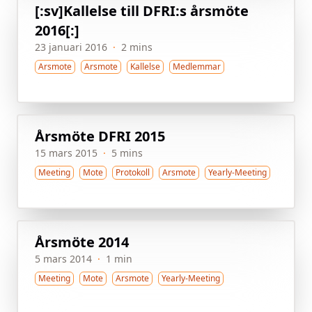
[:sv]Kallelse till DFRI:s årsmöte
2016[:]
23 januari 2016
·
2 mins
Arsmote
Arsmote
Kallelse
Medlemmar
Årsmöte DFRI 2015
15 mars 2015
·
5 mins
Meeting
Mote
Protokoll
Arsmote
Yearly-Meeting
Årsmöte 2014
5 mars 2014
·
1 min
Meeting
Mote
Arsmote
Yearly-Meeting