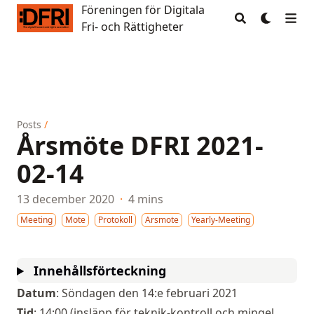
Föreningen för Digitala
Föreningen för Digitala Fri- och Rättigheter
Fri- och Rättigheter
Posts
/
Årsmöte DFRI 2021-
02-14
13 december 2020
·
4 mins
Meeting
Mote
Protokoll
Arsmote
Yearly-Meeting
Innehållsförteckning
Datum
: Söndagen den 14:e februari 2021
Tid
: 14:00 (insläpp för teknik-kontroll och mingel