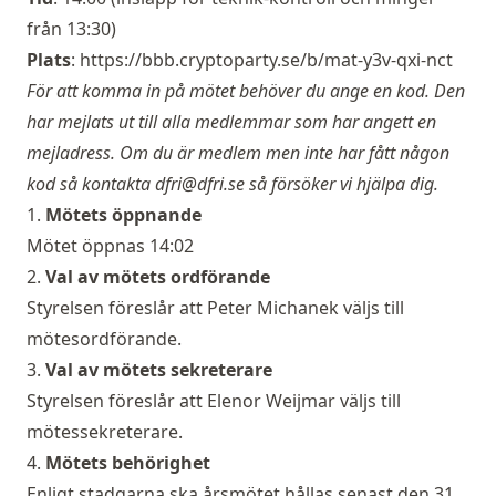
från 13:30)
Plats
:
https://bbb.cryptoparty.se/b/mat-y3v-qxi-nct
För att komma in på mötet behöver du ange en kod. Den
har mejlats ut till alla medlemmar som har angett en
mejladress. Om du är medlem men inte har fått någon
kod så kontakta
dfri@dfri.se
så försöker vi hjälpa dig.
1.
Mötets öppnande
Mötet öppnas 14:02
2.
Val av mötets ordförande
Styrelsen föreslår att Peter Michanek väljs till
mötesordförande.
3.
Val av mötets sekreterare
Styrelsen föreslår att Elenor Weijmar väljs till
mötessekreterare.
4.
Mötets behörighet
Enligt stadgarna ska årsmötet hållas senast den 31