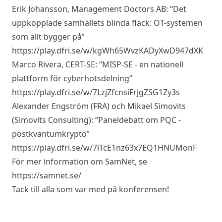
Erik Johansson, Management Doctors AB: “Det
uppkopplade samhällets blinda fläck: OT-systemen
som allt bygger på”
https://play.dfri.se/w/kgWh65WvzKADyXwD947dXK
Marco Rivera, CERT-SE: “MISP-SE - en nationell
plattform för cyberhotsdelning”
https://play.dfri.se/w/7LzjZfcnsiFrjgZSG1Zy3s
Alexander Engström (FRA) och Mikael Simovits
(Simovits Consulting): “Paneldebatt om PQC -
postkvantumkrypto”
https://play.dfri.se/w/7iTcE1nz63x7EQ1HNUMonF
För mer information om SamNet, se
https://samnet.se/
Tack till alla som var med på konferensen!