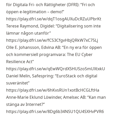
för Digitala Fri- och Rättigheter (DFRI): “Fri och
öppen e-legitimation – demo!”
https://play.dfri.se/w/dqT1osgAUXuDcRZuUPbrKt
Terese Raymond, Digidel: “Digitalisering som inte
lämnar någon utanför”
https://play.dfri.se/w/fCS3CfgvHbjQRkW7xC75Lj
Olle E. Johansson, Edvina AB: “En ny era för öppen
och kommersiell programvara: The EU Cyber
Resilience Act”
https://play.dfri.se/w/qEwWQrdX5HUSzoSmUXtxkU
Daniel Melin, Safespring: “EuroStack och digital
suveränitet”
https://play.dfri.se/w/6hKvsRUn1xotBcHCGLftHa
Anne-Marie Eklund Löwinder, Amelsec AB: “Kan man
stänga av Internet?”
https://play.dfri.se/w/8Dg6b34NSU1QU4SXHvPVR6