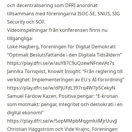
och decentralisering som DFRI anordnat
tillsammans med föreningarna ISOC-SE, SNUS, SIG
Security och SOF.
Videoinspelningar från konferensen finns nu
tillgängliga:
Loke Hagberg, Föreningen för Digital Demokrati:
“Optimalt Beslutsfattande i den Digitala Tidsåldern”
https://play.dfri.se/w/auY87C9uQzewNFnxviAt7s
Jannika Törnqvist, Knowit Insight: “Från reglering till
verklighet: Implementeringen av EU:s AI-förordning”
https://play.dfri.se/w/dPJUfdL397rq4W7pSCekyN
Samuel Färdow Kazen, Positiva pengar: “E-kronan
som motmakt: pengar, integritet och demokrati i en
digital ekonomi”
https://play.dfri.se/w/5opMMpbMqgmkiiMjrUuvJJ
Christian Häggström och Vide Krajnc, Föreningen