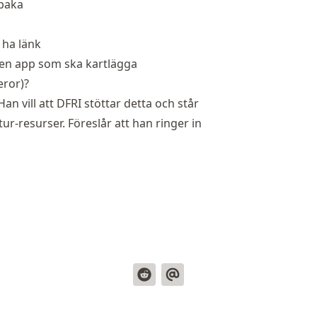
lbaka
l ha länk
 en app som ska kartlägga
ror)?
an vill att DFRI stöttar detta och står
-resurser. Föreslår att han ringer in