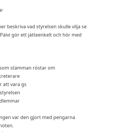
är
r beskriva vad styrelsen skulle vilja se
äivi gör ett jätteenkelt och hör med
tiv som stämman röstar om
ekreterare
 att vara gs
styrelsen
medlemmar
ningen var den gjort med pengarna
möten.