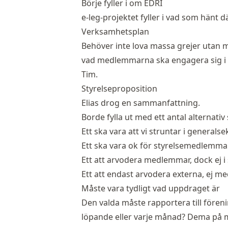
Börje fyller i om EDRI
e-leg-projektet fyller i vad som hänt d
Verksamhetsplan
Behöver inte lova massa grejer utan me
vad medlemmarna ska engagera sig i P
Tim.
Styrelseproposition
Elias drog en sammanfattning.
Borde fylla ut med ett antal alterna
Ett ska vara att vi struntar i generals
Ett ska vara ok för styrelsemedlemmar
Ett att arvodera medlemmar, dock ej i 
Ett att endast arvodera externa, ej 
Måste vara tydligt vad uppdraget är
Den valda måste rapportera till före
löpande eller varje månad? Dema på 