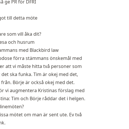
å ge PR för DFRI
t till detta möte
re som vill åka dit?
g resa och husrum
lsammans med Blackbird law
illgodose förra stämmans önskemål med
er att vi måste hitta två personer som
t det ska funka. Tim är okej med det,
 från. Börje är också okej med det.
 bör vi augmentera Kristinas förslag med
stina: Tim och Börje råddar det i helgen.
nlinemöten?
missa mötet om man är sent ute. Ev två
nk.