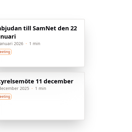
nbjudan till SamNet den 22
anuari
januari 2026
·
1 min
eeting
tyrelsemöte 11 december
december 2025
·
1 min
eeting