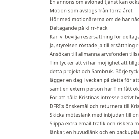
En annons om avlönad tjänst kan ocks
Motion som avslogs från förra året
Hör med motionärerna om de har någo
Deltagande på klirr-hack
Kan vi bevilja resersättning för deltaga
Ja, styrelsen röstade ja till ersättnin
Ansökan till allmänna arvsfonden til
Tim tycker att vi har möjlighet att t
detta projekt och Sambruk. Börje tyck
lägger en dag i veckan på detta för at
samt en extern person har Tim fått ok
För att hålla Kristinas intresse aktivt
DFRI:s önskemål och returnera till Kri
Skicka möteslänk med inbjudan till o
Slippa extra email-trafik och riskera 
länkar, en huvudlänk och en backuplä