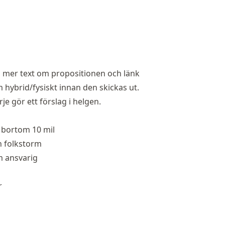
ed mer text om propositionen och länk
 hybrid/fysiskt innan den skickas ut.
rje gör ett förslag i helgen.
r bortom 10 mil
n folkstorm
im ansvarig
r