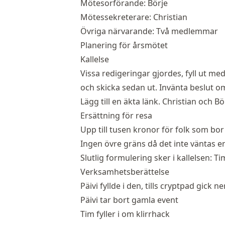
Mötesorförande: Börje
Mötessekreterare: Christian
Övriga närvarande: Två medlemmar
Planering för årsmötet
Kallelse
Vissa redigeringar gjordes, fyll ut m
och skicka sedan ut. Invänta beslut om
Lägg till en äkta länk. Christian och Bö
Ersättning för resa
Upp till tusen kronor för folk som bo
Ingen övre gräns då det inte väntas e
Slutlig formulering sker i kallelsen: T
Verksamhetsberättelse
Päivi fyllde i den, tills cryptpad gick ne
Päivi tar bort gamla event
Tim fyller i om klirrhack