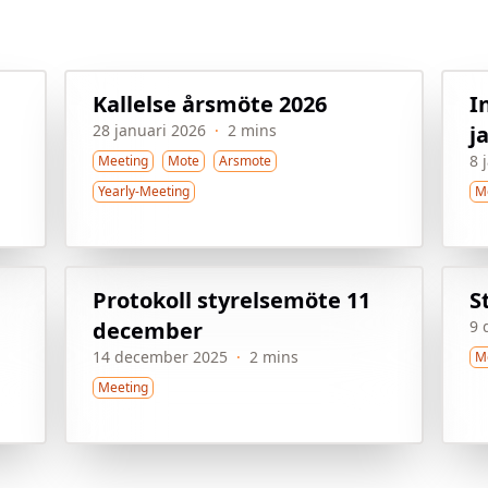
Kallelse årsmöte 2026
I
28 januari 2026
·
2 mins
j
8 
Meeting
Mote
Arsmote
Yearly-Meeting
M
Protokoll styrelsemöte 11
S
december
9 
14 december 2025
·
2 mins
M
Meeting