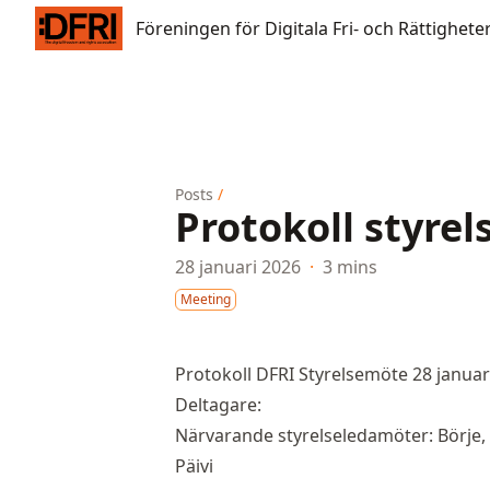
Föreningen för Digitala Fri- och Rättigheter
Föreningen för Digitala Fri- och Rättighete
Posts
/
Protokoll styre
28 januari 2026
·
3 mins
Meeting
Protokoll DFRI Styrelsemöte 28 januari
Deltagare:
Närvarande styrelseledamöter: Börje, T
Päivi