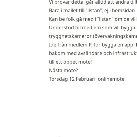
Vi provar detta, går alltid att ändra til
Bara i mailet till “listan”, ej i hemsidan
Kan be folk gå med i “listan” om de vil
Understöd till medlem som vill bygga
trygghetskameror (övervakningskame
Ide från medlem P. för bygga en app. H
bakom med avsändare och infrastruktur
till ett öppet möte!
Nästa möte?
Torsdag 12 Februari, onlinemöte.