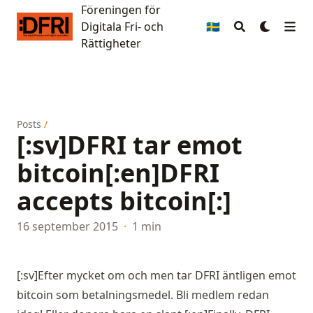
Föreningen för
Föreningen för Digitala Fri- och Rättigheter
Digitala Fri- och
🇸🇪
Rättigheter
Posts
/
[:sv]DFRI tar emot
bitcoin[:en]DFRI
accepts bitcoin[:]
16 september 2015
·
1 min
[:sv]Efter mycket om och men tar DFRI äntligen emot
bitcoin som betalningsmedel.
Bli medlem
redan