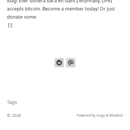
idag! Eller
donera
bara en slant.[:en]Finally, DFRI
accepts bitcoin.
Become a member
today! Or just
donate
some.
[:]
Tags
© 2026
Powered by
Hugo
&
Blowfish