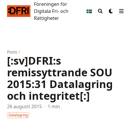
Föreningen för
Föreningen för Digitala Fri- och Rättigheter
Digitala Fri- och
🇸🇪
Rättigheter
Posts
/
[:sv]DFRI:s
remissyttrande SOU
2015:31 Datalagring
och integritet[:]
26 augusti 2015
·
1 min
Datalagring