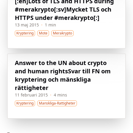
[:en]Lots of TLS and HTTPS during
#merakrypto[:sv]Mycket TLS och
HTTPS under #merakrypto[:]
13 maj 2015
·
1 min
Kryptering
Mote
Merakrypto
Answer to the UN about crypto
and human rights
Svar till FN om
kryptering och mänskliga
rättigheter
11 februari 2015
·
4 mins
Kryptering
Manskliga-Rattigheter