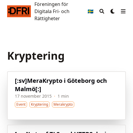
Föreningen för
Föreningen för Digitala Fri- och Rättigheter
Digitala Fri- och
🇸🇪
Rättigheter
Kryptering
[:sv]MeraKrypto i Göteborg och
Malmö[:]
17 november 2015
·
1 min
Event
Kryptering
Merakrypto