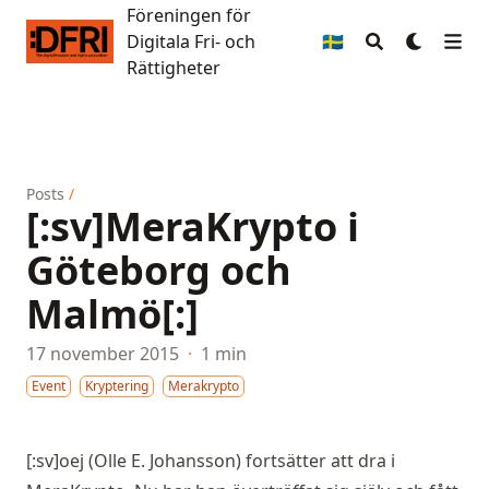
Föreningen för
Föreningen för Digitala Fri- och Rättigheter
Digitala Fri- och
🇸🇪
Rättigheter
Posts
/
[:sv]MeraKrypto i
Göteborg och
Malmö[:]
17 november 2015
·
1 min
Event
Kryptering
Merakrypto
[:sv]oej (Olle E. Johansson) fortsätter att dra i