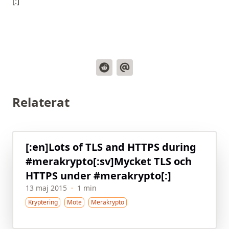
[:]
Relaterat
[:en]Lots of TLS and HTTPS during
#merakrypto[:sv]Mycket TLS och
HTTPS under #merakrypto[:]
13 maj 2015
·
1 min
Kryptering
Mote
Merakrypto