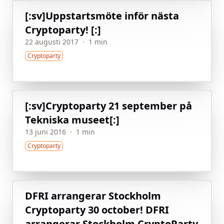
[:sv]Uppstartsmöte inför nästa
Cryptoparty! [:]
22 augusti 2017
·
1 min
Cryptoparty
[:sv]Cryptoparty 21 september på
Tekniska museet[:]
13 juni 2016
·
1 min
Cryptoparty
DFRI arrangerar Stockholm
Cryptoparty 30 october!
DFRI
arrangerar Stockholm CryptoParty