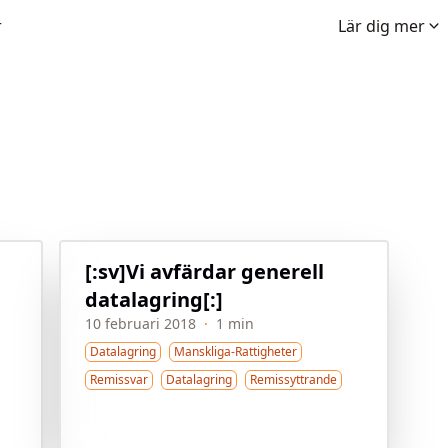
r
Lär dig mer
[:sv]Vi avfärdar generell
datalagring[:]
10 februari 2018
·
1 min
Datalagring
Manskliga-Rattigheter
Remissvar
Datalagring
Remissyttrande