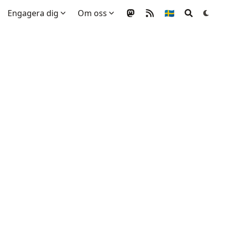
Engagera dig
Om oss
🇸🇪