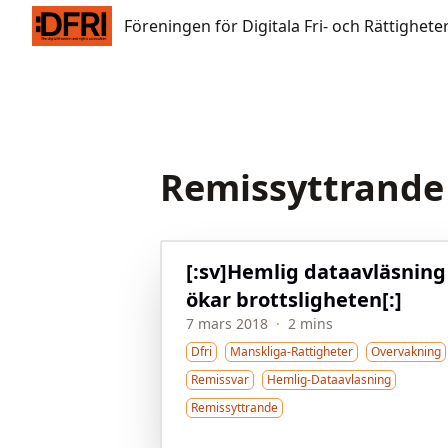
Föreningen för Digitala Fri- och Rättigheter
Föreningen för Digitala Fri- och Rättighete
Remissyttrande
[:sv]Hemlig dataavläsning
ökar brottsligheten[:]
7 mars 2018
·
2 mins
Dfri
Manskliga-Rattigheter
Overvakning
Remissvar
Hemlig-Dataavlasning
Remissyttrande