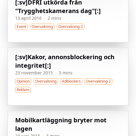
[:sv]DFRI utkörda från
"Trygghetskamerans dag"[:]
13 april 2016
·
2 mins
Event
Overvakning
Overvakning-2
[:sv]Kakor, annonsblockering och
integritet[:]
23 november 2015
·
5 mins
Opinion
Overvakning
Adblockers
Overvakning-2
Reklam
Mobilkartläggning bryter mot
lagen
23 juni 2015
·
3 mins