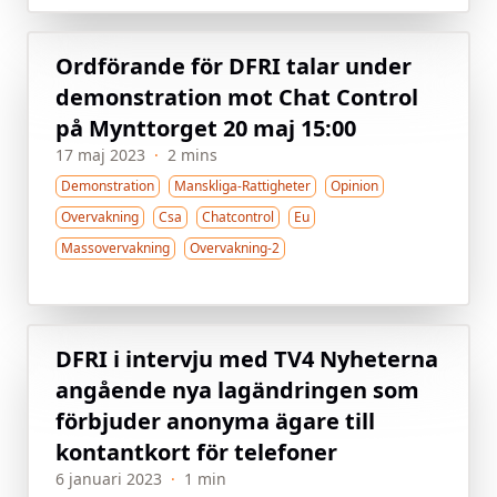
Ordförande för DFRI talar under
demonstration mot Chat Control
på Mynttorget 20 maj 15:00
17 maj 2023
·
2 mins
Demonstration
Manskliga-Rattigheter
Opinion
Overvakning
Csa
Chatcontrol
Eu
Massovervakning
Overvakning-2
DFRI i intervju med TV4 Nyheterna
angående nya lagändringen som
förbjuder anonyma ägare till
kontantkort för telefoner
6 januari 2023
·
1 min