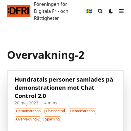
Föreningen för
Föreningen för Digitala Fri- och Rättigheter
Digitala Fri- och
🇸🇪
Rättigheter
Overvakning-2
Hundratals personer samlades på
demon­strationen mot Chat
Control 2.0
20 maj 2023
·
4 mins
Demonstration
Chatcontrol
Demonstration
Overvakning-2
Sparning