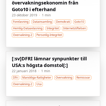
övervakningsekonomin från
Goto10 i efterhand
23 oktober 2019
·
1 min
Forelasning
Datainsamling
Demokrati
Goto10
Hemlig-Dataavlasning
Integritet
Internetstiftelsen
Overvakning-2
Personlig-Integritet
[:sv]DFRI lämnar synpunkter till
USA:s högsta domstol[:]
22 januari 2018
·
1 min
Dfri
Manskliga-Rattigheter
Overvakning
Remissvar
Overvakning-2
Usa