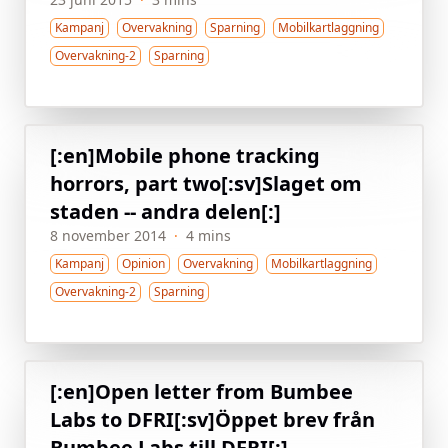
Kampanj
Overvakning
Sparning
Mobilkartlaggning
Overvakning-2
Sparning
[:en]Mobile phone tracking
horrors, part two[:sv]Slaget om
staden -- andra delen[:]
8 november 2014
·
4 mins
Kampanj
Opinion
Overvakning
Mobilkartlaggning
Overvakning-2
Sparning
[:en]Open letter from Bumbee
Labs to DFRI[:sv]Öppet brev från
Bumbee Labs till DFRI[:]