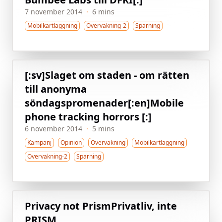
7 november 2014
·
6 mins
Mobilkartlaggning
Overvakning-2
Sparning
[:sv]Slaget om staden - om rätten
till anonyma
söndagspromenader[:en]Mobile
phone tracking horrors [:]
6 november 2014
·
5 mins
Kampanj
Opinion
Overvakning
Mobilkartlaggning
Overvakning-2
Sparning
Privacy not Prism
Privatliv, inte
PRISM