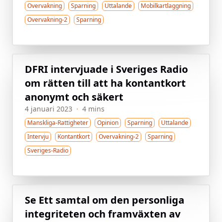
Overvakning
Sparning
Uttalande
Mobilkartlaggning
Overvakning-2
Sparning
DFRI intervjuade i Sveriges Radio
om rätten till att ha kontantkort
anonymt och säkert
4 januari 2023
·
4 mins
Manskliga-Rattigheter
Opinion
Sparning
Uttalande
Intervju
Kontantkort
Overvakning-2
Sparning
Sveriges-Radio
Se Ett samtal om den personliga
integriteten och framväxten av