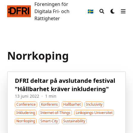
Föreningen för
Föreningen för Digitala Fri- och Rättigheter
Digitala Fri- och
🇸🇪
Rättigheter
Norrkoping
DFRI deltar på avslutande festival
"Hållbarhet kräver inkludering"
13 juni 2022
·
1 min
Conference
Konferens
Hallbarhet
Inclusivity
Inkludering
Internet-of-Things
Linkopings-Universitet
Norrkoping
Smart-City
Sustainability