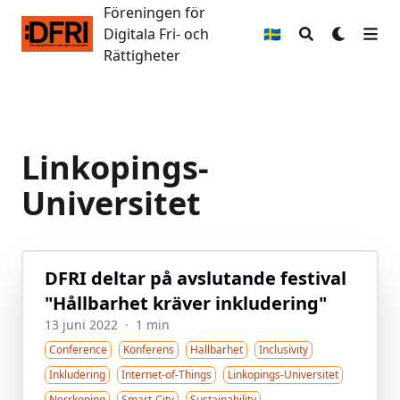
Föreningen för
Föreningen för Digitala Fri- och Rättigheter
Digitala Fri- och
🇸🇪
Rättigheter
Linkopings-
Universitet
DFRI deltar på avslutande festival
"Hållbarhet kräver inkludering"
13 juni 2022
·
1 min
Conference
Konferens
Hallbarhet
Inclusivity
Inkludering
Internet-of-Things
Linkopings-Universitet
Norrkoping
Smart-City
Sustainability