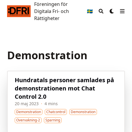
Föreningen för
Föreningen för Digitala Fri- och Rättigheter
Digitala Fri- och
🇸🇪
Rättigheter
Demonstration
Hundratals personer samlades på
demon­strationen mot Chat
Control 2.0
20 maj 2023
·
4 mins
Demonstration
Chatcontrol
Demonstration
Overvakning-2
Sparning