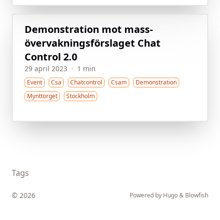
Demon­stration mot mass­
övervaknings­förslaget Chat
Control 2.0
29 april 2023
·
1 min
Event
Csa
Chatcontrol
Csam
Demonstration
Mynttorget
Stockholm
Tags
© 2026
Powered by
Hugo
&
Blowfish