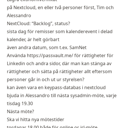
på Nextcloud, en eller två personer först, Tim och
Alessandro
NextCloud: “Backlog”, status?
sista dag för remisser som kalenderevent i delad
kalender, är helt görbart
även andra datum, som t.ex. SamNet
Använda
https://passvault.me/
för rättigheter för
Linkedin och andra sidor, där man kan stänga av
rättigheter och sätta på rättigheter allt eftersom
personer går in och ut ur styrelsen?
kan även vara en keypass-databas i nextcloud
bjuda in Alessandro till nästa sysadmin-möte, varje
tisdag 19.30
Nästa möte?
Ska vi hitta nya mötestider
tordagar 18.00 både för online or irl-möte