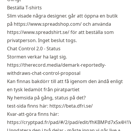
Beställa T-shirts
Slim visade några designer. går att öppna en butik
på
https://www.spreadshop.com/
och använda
https://www.spreadshirt.se/
för att beställa som
privatperson. Inget beslut togs.
Chat Control 2.0 - Status
Stormen verkar ha lagt sig.
https://therecord.media/demark-reportedly-
withdraws-chat-control-proposal
Kan finnas bakdörr till att få igenom den ändå enligt
en tysk ledamöt från piratpartiet
Ny hemsida på gång, status på det?
test-sida finns här:
https://beta.dfri.se/
Kvar-att-göra finns här:
https://cryptpad.fr/pad/#/2/pad/edit/fhKBMPd7x5x4H
Uppdatera den i två delar - måste innan vi går live +