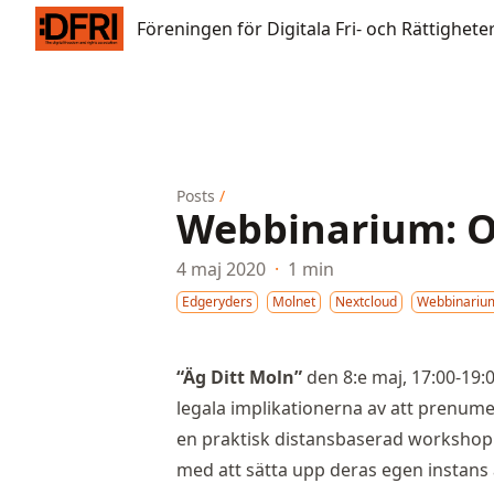
Föreningen för Digitala Fri- och Rättigheter
Föreningen för Digitala Fri- och Rättighete
Posts
/
Webbinarium: O
4 maj 2020
·
1 min
Edgeryders
Molnet
Nextcloud
Webbinariu
“Äg Ditt Moln”
den 8:e maj, 17:00-19:
legala implikationerna av att prenu
en praktisk distansbaserad workshop 
med att sätta upp deras egen instans