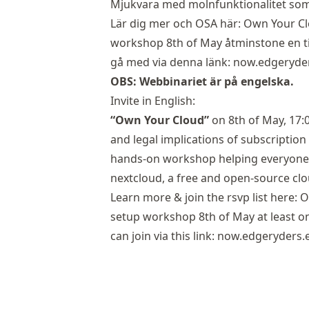
Mjukvara med molnfunktionalitet som 
Lär dig mer och OSA här:
Own Your Cl
workshop 8th of May
åtminstone en t
gå med via denna länk:
now.edgeryder
OBS: Webbinariet är på engelska.
Invite in English:
“Own Your Cloud”
on 8th of May, 17:00
and legal implications of subscription
hands-on workshop helping everyone i
nextcloud, a free and open-source clo
Learn more & join the rsvp list here:
O
setup workshop 8th of May
at least o
can join via this link:
now.edgeryders.e