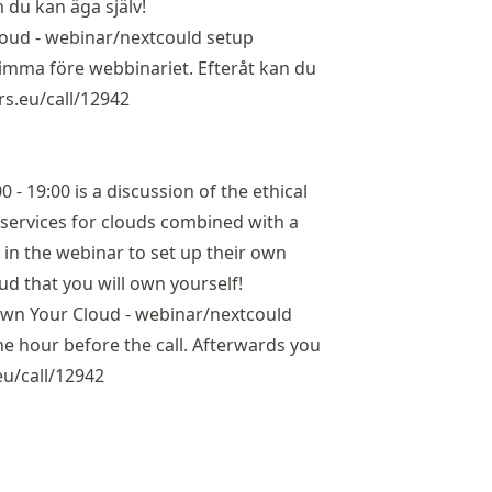
du kan äga själv!
oud - webinar/nextcould setup
imma före webbinariet. Efteråt kan du
s.eu/call/12942
 - 19:00 is a discussion of the ethical
 services for clouds combined with a
n the webinar to set up their own
ud that you will own yourself!
wn Your Cloud - webinar/nextcould
ne hour before the call. Afterwards you
u/call/12942