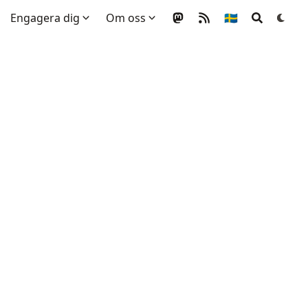
Engagera dig
Om oss
🇸🇪