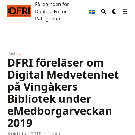
Föreningen för
Föreningen för Digitala Fri- och Rättigheter
Digitala Fri- och
🇸🇪
Rättigheter
Posts
/
DFRI föreläser om
Digital Medvetenhet
på Vingåkers
Bibliotek under
eMedborgarveckan
2019
3 oktober 2019
·
1 min