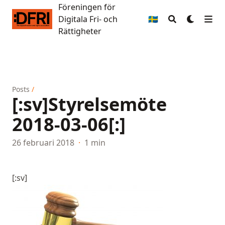
Föreningen för
Föreningen för Digitala Fri- och Rättigheter
Digitala Fri- och
🇸🇪
Rättigheter
Posts
/
[:sv]Styrelsemöte
2018-03-06[:]
26 februari 2018
·
1 min
[:sv]