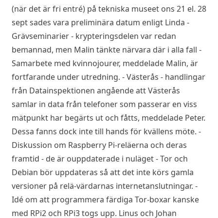
(när det är fri entré) på tekniska museet ons 21 el. 28
sept sades vara preliminära datum enligt Linda -
Grävseminarier - krypteringsdelen var redan
bemannad, men Malin tänkte närvara där i alla fall -
Samarbete med kvinnojourer, meddelade Malin, är
fortfarande under utredning. - Västerås - handlingar
från Datainspektionen angående att Västerås
samlar in data från telefoner som passerar en viss
mätpunkt har begärts ut och fåtts, meddelade Peter.
Dessa fanns dock inte till hands för kvällens möte. -
Diskussion om Raspberry Pi-reläerna och deras
framtid - de är ouppdaterade i nuläget - Tor och
Debian bör uppdateras så att det inte körs gamla
versioner på relä-värdarnas internetanslutningar. -
Idé om att programmera färdiga Tor-boxar kanske
med RPi2 och RPi3 togs upp. Linus och Johan