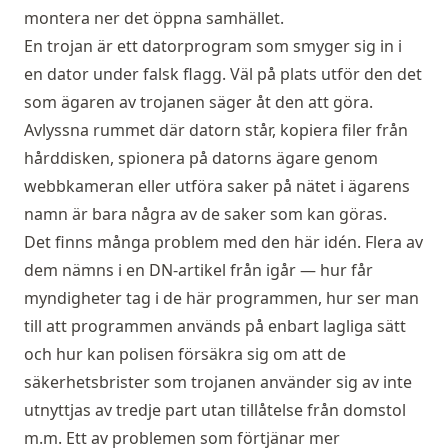
montera ner det öppna samhället.
En trojan är ett datorprogram som smyger sig in i
en dator under falsk flagg. Väl på plats utför den det
som ägaren av trojanen säger åt den att göra.
Avlyssna rummet där datorn står, kopiera filer från
hårddisken, spionera på datorns ägare genom
webbkameran eller utföra saker på nätet i ägarens
namn är bara några av de saker som kan göras.
Det finns många problem med den här idén. Flera av
dem nämns i en
DN-artikel från igår
— hur får
myndigheter tag i de här programmen, hur ser man
till att programmen används på enbart lagliga sätt
och hur kan polisen försäkra sig om att de
säkerhetsbrister som trojanen använder sig av inte
utnyttjas av tredje part utan tillåtelse från domstol
m.m. Ett av problemen som förtjänar mer