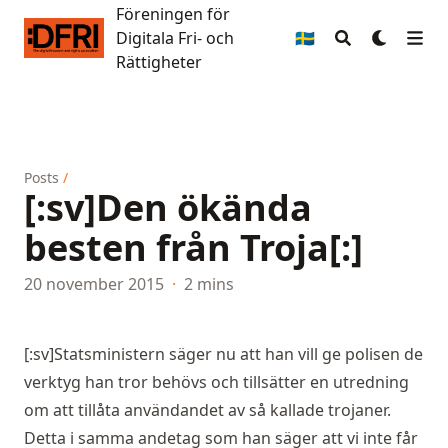
Föreningen för
Föreningen för Digitala Fri- och Rättigheter
Digitala Fri- och
🇸🇪
Rättigheter
Posts
/
[:sv]Den ökända
besten från Troja[:]
20 november 2015
·
2 mins
[:sv]Statsministern
säger nu
att han vill ge polisen de
verktyg han tror behövs och tillsätter en utredning
om att tillåta användandet av så kallade trojaner.
Detta i samma andetag som han säger att vi inte får