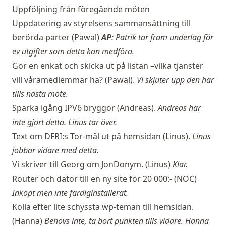
Uppföljning från föregående möten
Uppdatering av styrelsens sammansättning till
berörda parter (Pawal)
AP
: Patrik tar fram underlag för
ev utgifter som detta kan medföra.
Gör en enkät och skicka ut på listan –vilka tjänster
vill våramedlemmar ha? (Pawal).
Vi skjuter upp den här
tills nästa möte.
Sparka igång IPV6 bryggor (Andreas).
Andreas har
inte gjort detta. Linus tar över.
Text om DFRI:s Tor-mål ut på hemsidan (Linus).
Linus
jobbar vidare med detta.
Vi skriver till Georg om JonDonym. (Linus)
Klar.
Router och dator till en ny site för 20 000:- (NOC)
Inköpt men inte färdiginstallerat.
Kolla efter lite schyssta wp-teman till hemsidan.
(Hanna)
Behövs inte, ta bort punkten tills vidare. Hanna