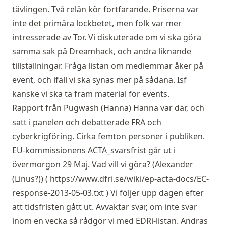
tävlingen. Två relän kör fortfarande. Priserna var
inte det primära lockbetet, men folk var mer
intresserade av Tor. Vi diskuterade om vi ska göra
samma sak på Dreamhack, och andra liknande
tillställningar. Fråga listan om medlemmar åker på
event, och ifall vi ska synas mer på sådana. Isf
kanske vi ska ta fram material för events.
Rapport från Pugwash (Hanna) Hanna var där, och
satt i panelen och debatterade FRA och
cyberkrigföring. Cirka femton personer i publiken.
EU-kommissionens ACTA_svarsfrist går ut i
övermorgon 29 Maj. Vad vill vi göra? (Alexander
(Linus?)) (
https://www.dfri.se/wiki/ep-acta-docs/EC-
response-2013-05-03.txt
) Vi följer upp dagen efter
att tidsfristen gått ut. Avvaktar svar, om inte svar
inom en vecka så rådgör vi med EDRi-listan. Andras