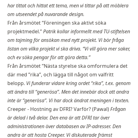
har tittat och hittat ett tema, men vi tittar på att möblera
om utseendet på nuvarande design.
Från årsmötet ”Föreningen ska aktivt söka
projektmedel.”
Patrik kollar informellt med TU-stiftelsen
om tajming för ansökan med nytt projekt.
Vi bör fråga
listan om vilka projekt vi ska driva. “Vi vill göra mer saker,
och ev söka pengar för att göra detta.”
Från årsmötet ”Nästa styrelse ska omformulera det
där med ”rika”, och lägga till något om valfritt
belopp.
Vi funderar vidare kring ordet “rika”, t.ex. genom
att ändra till “generösa”. Men det innebär dock att andra
inte är “generösa”. Vi har dock ändrat meningen i texten.
Creeper - Hostning av DFRI? Varför? (Pawal)
Frågan
är delad i två delar. Den ena är att DFRI tar över
administrationen över databasen av IP-adresser. Den
andra är att hosta Creeper. Vi diskuterade främst