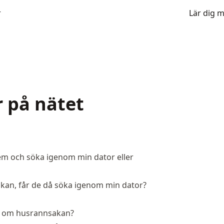
r
Lär dig 
r på nätet
hem och söka igenom min dator eller
sakan, får de då söka igenom min dator?
ut om husrannsakan?