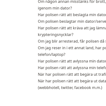
Om någon annan misstänks för brott, ha
igenom min dator?
Har polisen rätt att beslagta min dato
Om polisen beslagtar min dator/server, 
Har polisen rätt att kräva att jag lämn
krypteringsnycklar?
Om jag blir arresterad, får polisen d
Om jag reser in i ett annat land, har 
telefon/laptop?
Har polisen rätt att avlyssna min dato
Har polisen rätt att avlyssna min telef
När har polisen rätt att begära ut traf
När har polisen rätt att begära ut dat
(webbhotell, twitter, facebook m.m.)