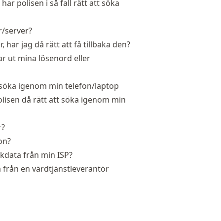
r polisen i så fall rätt att söka
r/server?
har jag då rätt att få tillbaka den?
ar ut mina lösenord eller
å söka igenom min telefon/laptop
polisen då rätt att söka igenom min
r?
on?
ikdata från min ISP?
a från en värdtjänstleverantör