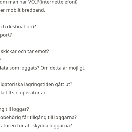
r om man har VOIP(internettelefoni)
ller mobilt bredband.
:
och destination)?
sport?
 skickar och tar emot?
?
 data som loggats? Om detta är möjligt,
gatoriska lagringstiden gått ut?
 till sin operatör är:
g till loggar?
obehörig får tillgång till loggarna?
eratören för att skydda loggarna?