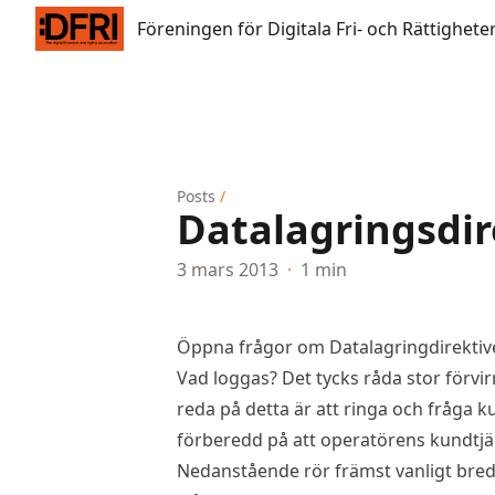
Föreningen för Digitala Fri- och Rättigheter
Föreningen för Digitala Fri- och Rättighete
Posts
/
Datalagringsdir
3 mars 2013
·
1 min
Öppna frågor om Datalagringdirektivet
Vad loggas? Det tycks råda stor förvir
reda på detta är att ringa och fråga 
förberedd på att operatörens kundtjäns
Nedanstående rör främst vanligt bredb