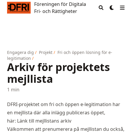
Föreningen för Digitala
Föreningen för Digitala Fri- och Rättigheter
Fri- och Rättigheter
Engagera dig
/
Projekt
/
Fri och öppen lösning för e-
legitimation
/
Arkiv för projektets
mejllista
1 min
DFRI-projektet om fri och öppen e-legitimation har
en mejllista där alla inlägg publiceras öppet,
här:
Länk till mejllistans arkiv
Välkommen att prenumerera på mejllistan du också,