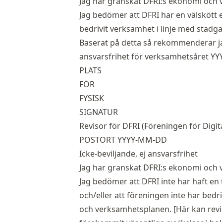
Jag har granskat DFRI:s ekonomi och 
Jag bedömer att DFRI har en välskött
bedrivit verksamhet i linje med stad
Baserat på detta så rekommenderar jag
ansvarsfrihet för verksamhetsåret YY
PLATS
FÖR
FYSISK
SIGNATUR
Revisor för DFRI (Föreningen för Digita
POSTORT YYYY-MM-DD
Icke-beviljande, ej ansvarsfrihet
Jag har granskat DFRI:s ekonomi och 
Jag bedömer att DFRI inte har haft en 
och/eller att föreningen inte har bedr
och verksamhetsplanen. [Här kan reviso