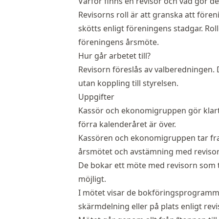
Varför finns en revisor och vad gör d
Revisorns roll är att granska att för
skötts enligt föreningens stadgar. Roll
föreningens årsmöte.
Hur går arbetet till?
Revisorn föreslås av valberedningen.
utan koppling till styrelsen.
Uppgifter
Kassör och ekonomigruppen gör klart a
förra kalenderåret är över.
Kassören och ekonomigruppen tar fr
årsmötet och avstämning med revisor
De bokar ett möte med revisorn som ta
möjligt.
I mötet visar de bokföringsprogrammet
skärmdelning eller på plats enligt re