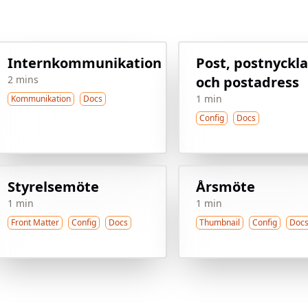
Internkommunikation
Post, postnyckla
2 mins
och postadress
1 min
Kommunikation
Docs
Config
Docs
Styrelsemöte
Årsmöte
1 min
1 min
Front Matter
Config
Docs
Thumbnail
Config
Doc