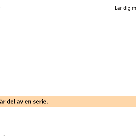
r
Lär dig 
r del av en serie.