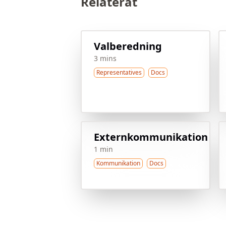
Relaterat
Valberedning
3 mins
Representatives
Docs
Externkommunikation
1 min
Kommunikation
Docs