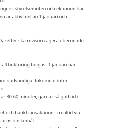
en?
eningens styrelsemöten och ekonomi har
en är aktiv mellan 1 januari och
 Därefter ska revisorn agera oberoende
ll bokföring tidigast 1 januari när
am nödvändiga dokument inför
n.
r 30-60 minuter, gärna i så god tid i
 och banktransaktioner i realtid via
visorns önskemål.