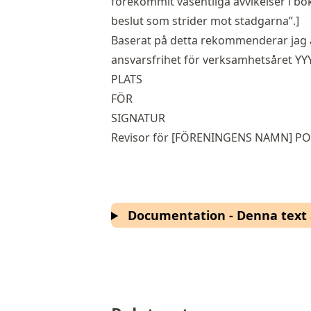
förekommit väsentliga avvikelser i bok
beslut som strider mot stadgarna”.]
Baserat på detta rekommenderar jag at
ansvarsfrihet för verksamhetsåret YY
PLATS
FÖR
SIGNATUR
Revisor för [FÖRENINGENS NAMN] 
Documentation - Denna text ä