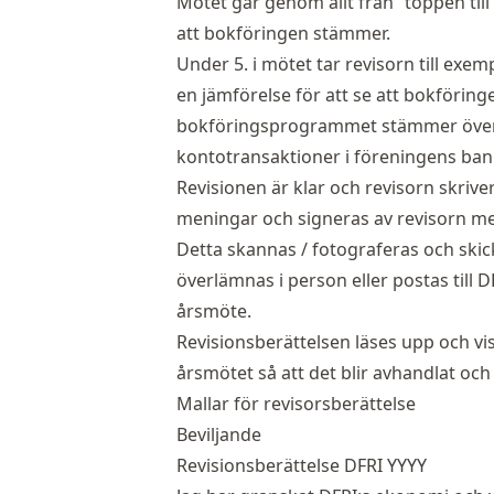
Mötet går genom allt från “toppen till
att bokföringen stämmer.
Under 5. i mötet tar revisorn till exe
en jämförelse för att se att bokföring
bokföringsprogrammet stämmer över
kontotransaktioner i föreningens ban
Revisionen är klar och revisorn skrive
meningar och signeras av revisorn me
Detta skannas / fotograferas och skick
överlämnas i person eller postas till
årsmöte.
Revisionsberättelsen läses upp och vi
årsmötet så att det blir avhandlat 
Mallar för revisorsberättelse
Beviljande
Revisionsberättelse DFRI YYYY