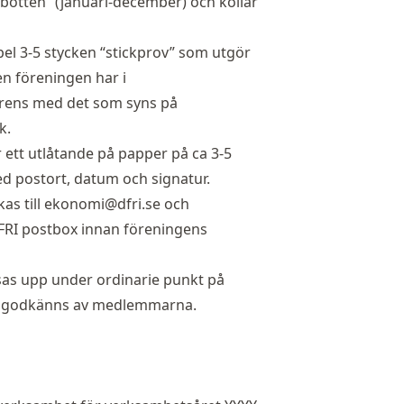
 botten” (januari-december) och kollar
mpel 3-5 stycken “stickprov” som utgör
en föreningen har i
ens med det som syns på
k.
r ett utlåtande på papper på ca 3-5
d postort, datum och signatur.
as till
ekonomi@dfri.se
och
 DFRI postbox innan föreningens
sas upp under ordinarie punkt på
och godkänns av medlemmarna.