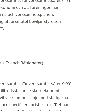
verksamhet för verksamhetsåret YYYY.
 ekonomi och att föreningen har
garna och verksamhetsplanen.
 att årsmötet beviljar styrelsen
YY.
la Fri- och Rättigheter)
verksamhet för verksamhetsåret YYYY.
tillfredsställande skött ekonomi
ivit verksamhet i linje med stadgarna
rn specificera brister, t.ex. “Det har