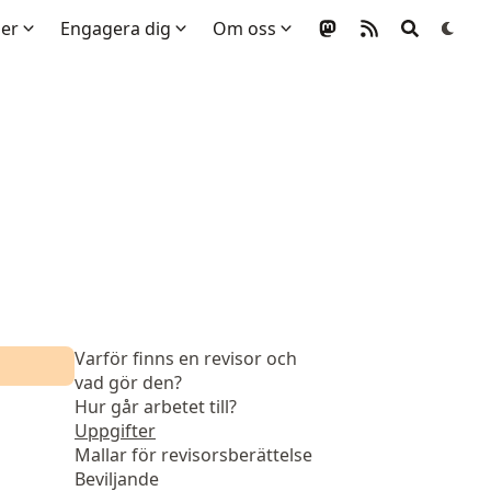
mer
Engagera dig
Om oss
Varför finns en revisor och
vad gör den?
Hur går arbetet till?
Uppgifter
Mallar för revisorsberättelse
Beviljande