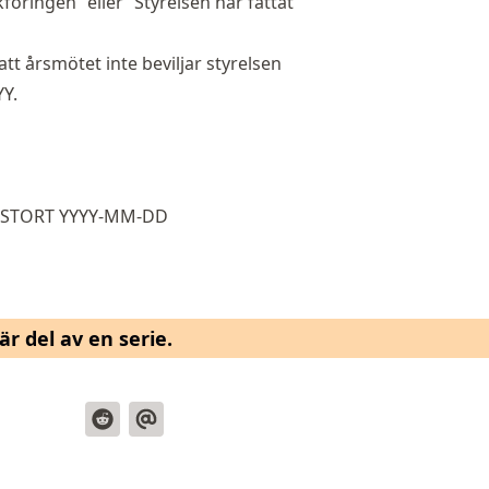
föringen” eller “Styrelsen har fattat
t årsmötet inte beviljar styrelsen
YY.
POSTORT YYYY-MM-DD
r del av en serie.