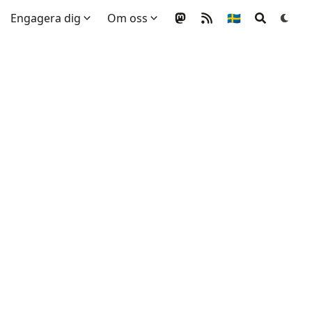
Engagera dig
Om oss
🇸🇪