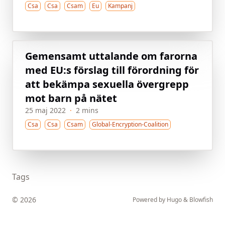
Csa
Csa
Csam
Eu
Kampanj
Gemensamt uttalande om farorna
med EU:s förslag till förordning för
att bekämpa sexuella övergrepp
mot barn på nätet
25 maj 2022
·
2 mins
Csa
Csa
Csam
Global-Encryption-Coalition
Tags
© 2026
Powered by
Hugo
&
Blowfish