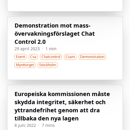
Demon­stration mot mass­
övervaknings­förslaget Chat
Control 2.0
29 april 2023
·
1 min
Event
Csa
Chatcontrol
Csam
Demonstration
Mynttorget
Stockholm
Europeiska kommissionen måste
skydda integritet, säkerhet och
yttrandefrihet genom att dra
tillbaka den nya lagen
8 juni 2022
·
7 mins