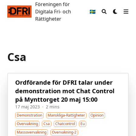
Föreningen för
Föreningen för Digitala Fri- och Rättigheter
Digitala Fri- och
🇸🇪
Rättigheter
Csa
Ordförande för DFRI talar under
demonstration mot Chat Control
på Mynttorget 20 maj 15:00
17 maj 2023
·
2 mins
Demonstration
Manskliga-Rattigheter
Opinion
Overvakning
Csa
Chatcontrol
Eu
Massovervakning
Overvakning-2