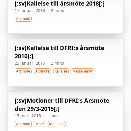
[:sv]Kallelse till årsmöte 2018[:]
17 januari 2018
·
2 mins
Arsmote
[:sv]Kallelse till DFRI:s årsmöte
2016[:]
23 januari 2016
·
2 mins
Arsmote
Arsmote
Kallelse
Medlemmar
[:sv]Motioner till DFRI:s Årsmöte
den 29/3-2015[:]
15 mars 2015
·
1 min
Arsmote
Mote
Motioner