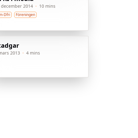
 december 2014
·
10 mins
m-Dfri
Föreningen
tadgar
mars 2013
·
4 mins