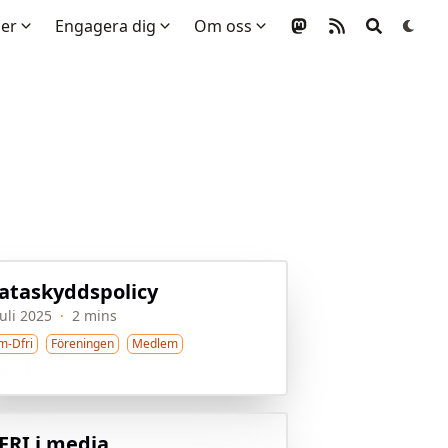
mer
Engagera dig
Om oss
ataskyddspolicy
juli 2025
·
2 mins
m-Dfri
Föreningen
Medlem
FRI i media