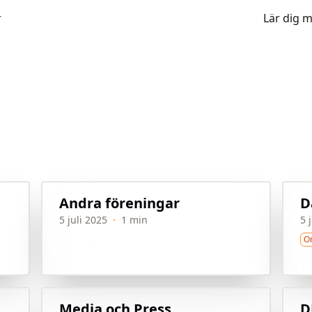
r
Lär dig 
Andra föreningar
D
5 juli 2025
·
1 min
5 
O
Media och Press
D