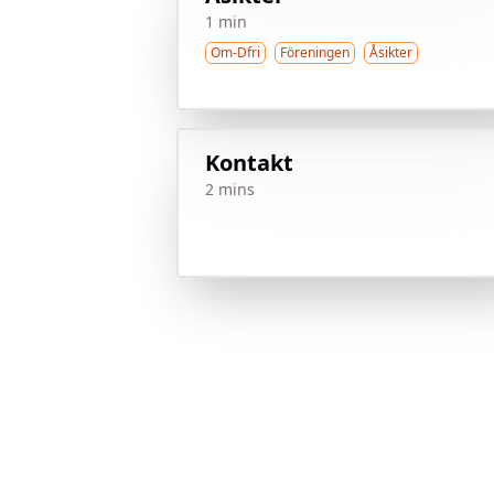
1 min
Om-Dfri
Föreningen
Åsikter
Kontakt
2 mins