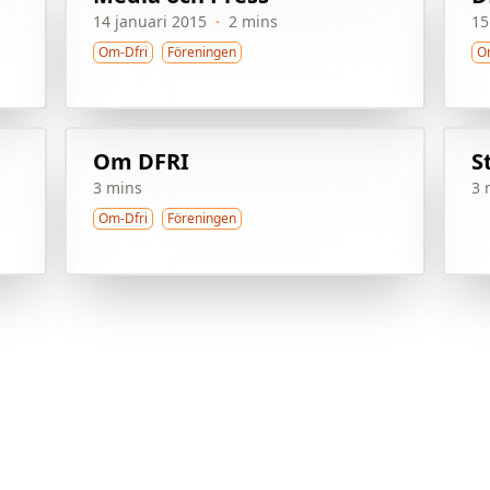
14 januari 2015
·
2 mins
15
Om-Dfri
Föreningen
O
Om DFRI
S
3 mins
3 
Om-Dfri
Föreningen