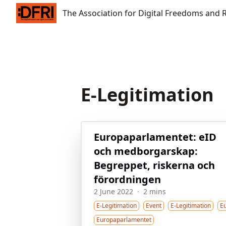
The Association for Digital Freedoms and Rights
The Association for Digital Freedoms and 
E-Legitimation
Europaparlamentet: eID
och medborgarskap:
Begreppet, riskerna och
förordningen
2 June 2022
·
2 mins
E-Legitimation
Event
E-Legitimation
E
Europaparlamentet