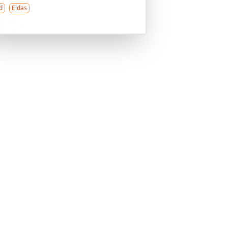
d
Eidas