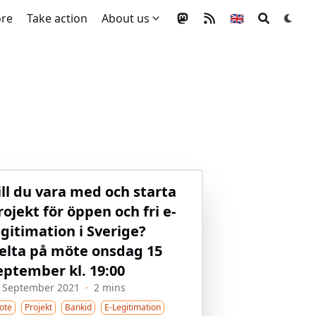
ore
Take action
About us
🇬🇧
ill du vara med och starta
rojekt för öppen och fri e-
egitimation i Sverige?
elta på möte onsdag 15
eptember kl. 19:00
 September 2021
·
2 mins
ote
Projekt
Bankid
E-Legitimation