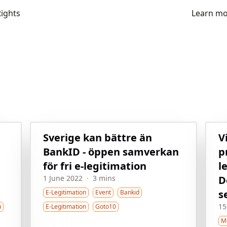
Rights
Learn m
Sverige kan bättre än
V
BankID - öppen samverkan
p
för fri e-legitimation
l
1 June 2022
·
3 mins
D
s
E-Legitimation
Event
Bankid
15
u
E-Legitimation
Goto10
M