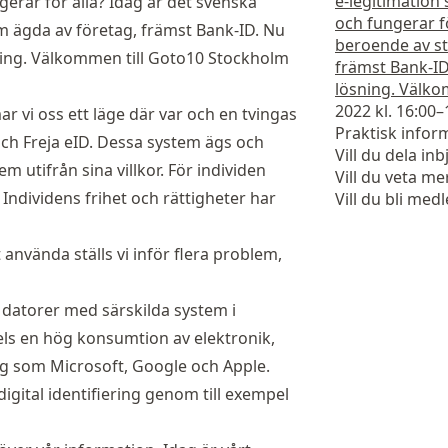
e-legitimation
erar för alla? Idag är det svenska
och fungerar f
 ägda av företag, främst Bank-ID. Nu
beroende av st
sning. Välkommen till
Goto10 Stockholm
främst Bank-ID.
lösning. Välko
2022 kl. 16:00–
ar vi oss ett läge där var och en tvingas
Praktisk infor
h Freja eID. Dessa system ägs och
Vill du dela in
m utifrån sina villkor. För individen
Vill du veta m
a. Individens frihet och rättigheter har
Vill du bli med
 använda ställs vi inför flera problem,
r datorer med särskilda system i
els en hög konsumtion av elektronik,
tag som Microsoft, Google och Apple.
igital identifiering genom till exempel