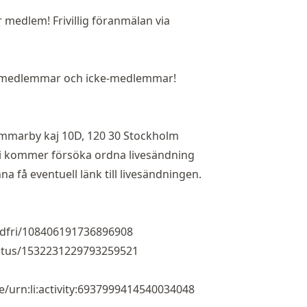
medlem! Frivillig föranmälan via
r medlemmar och icke-medlemmar!
mmarby kaj 10D, 120 30 Stockholm
Vi kommer försöka ordna livesändning
a få eventuell länk till livesändningen.
@dfri/108406191736896908
status/1532231229793259521
/urn:li:activity:6937999414540034048