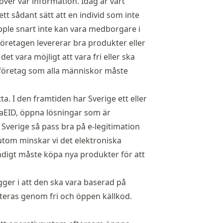
över vår information. Idag är vårt
t sådant sätt att en individ som inte
pple snart inte kan vara medborgare i
öretagen levererar bra produkter eller
 det vara möjligt att vara fri eller ska
a företag som alla människor måste
ta. I den framtiden har Sverige ett eller
rejaEID, öppna lösningar som är
är Sverige så pass bra på e-legitimation
ssutom minskar vi det elektroniska
ändigt måste köpa nya produkter för att
igger i att den ska vara baserad på
eras genom fri och öppen källkod.