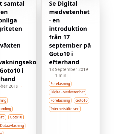
tt samtal
Se Digital
den
medvetenhet
onliga
- en
griteten
introduktion
från 17
växten
september på
Goto10 i
vakningsekonomin
efterhand
Goto10 i
18 September 2019
·
1 min
rhand
Forelasning
ober 2019
·
Digital-Medvetenhet
ning
Forelasning
Goto10
amling
Internetstiftelsen
ati
Goto10
Dataavlasning
et