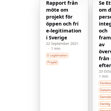
Rapport från
Se E
möte om
om 
projekt för
pers
öppen och fri
inte
e-legitimation
och
i Sverige
fram
22 September 2021
av
·
1 min
över
E-Legitimation
från 
Projekt
efte
23 Oct
1 min
Forelas
Datains
Demokr
Hemlig-
Integrit