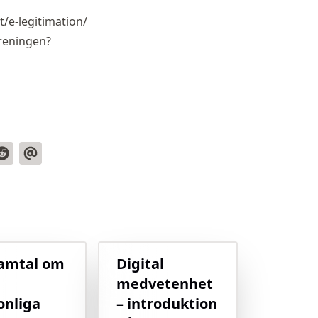
t/e-legitimation/
öreningen?
samtal om
Digital
medvetenhet
onliga
– introduktion