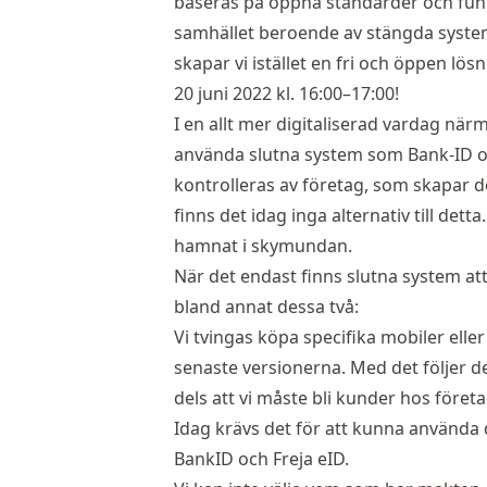
baseras på öppna standarder och fung
samhället beroende av stängda system
skapar vi istället en fri och öppen lö
20 juni 2022 kl. 16:00–17:00
!
I en allt mer digitaliserad vardag närm
använda slutna system som Bank-ID oc
kontrolleras av företag, som skapar de
finns det idag inga alternativ till dett
hamnat i skymundan.
När det endast finns slutna system att
bland annat dessa två:
Vi tvingas köpa specifika mobiler elle
senaste versionerna. Med det följer d
dels att vi måste bli kunder hos före
Idag krävs det för att kunna använda d
BankID och Freja eID.