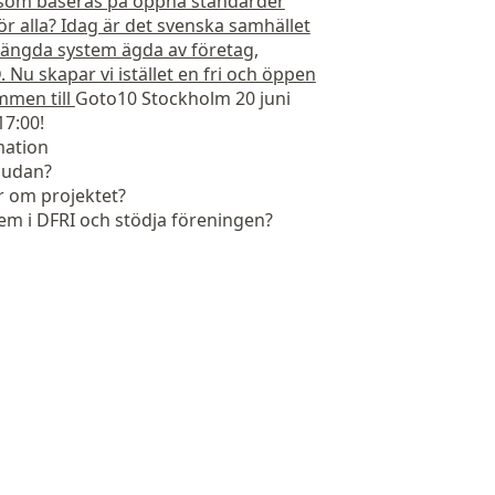
 som baseras på öppna standarder
ör alla? Idag är det svenska samhället
ängda system ägda av företag,
 Nu skapar vi istället en fri och öppen
mmen till
Goto10 Stockholm 20 juni
17:00
!
mation
bjudan?
er om projektet?
lem i DFRI och stödja föreningen?