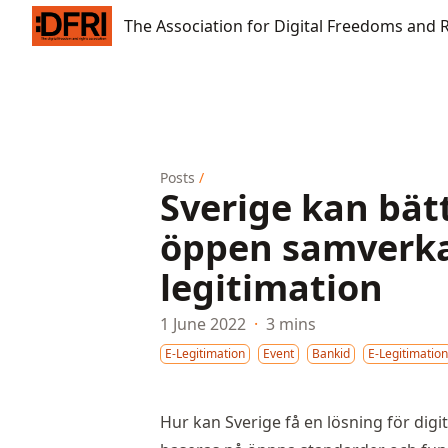
The Association for Digital Freedoms and Rights
The Association for Digital Freedoms and 
Posts
/
Sverige kan bät
öppen samverkan
legitimation
1 June 2022
·
3 mins
E-Legitimation
Event
Bankid
E-Legitimation
Hur kan Sverige få en lösning för digi