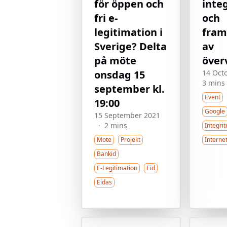
för öppen och
inte
fri e-
och
legitimation i
fram
Sverige? Delta
av
på möte
över
onsdag 15
14 Oct
3 mins
september kl.
Event
19:00
Google
15 September 2021
·
2 mins
Integrit
Mote
Projekt
Internet
Bankid
E-Legitimation
Eid
Eidas