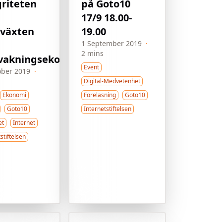
griteten
på Goto10
17/9 18.00-
växten
19.00
1 September 2019
·
2 mins
vakningsekonomin
Event
ober 2019
·
Digital-Medvetenhet
Ekonomi
Forelasning
Goto10
Goto10
Internetstiftelsen
et
Internet
stiftelsen