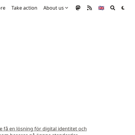
ore
Take action
About us
🇬🇧
 få en lösning för digital identitet och