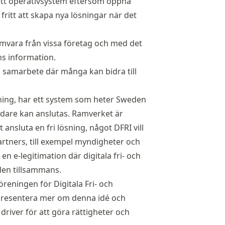
vsett operativsystem eftersom öppna
fritt att skapa nya lösningar när det
mvara från vissa företag och med det
ns information.
 samarbete där många kan bidra till
ning
, har ett system som heter Sweden
rdare kan anslutas. Ramverket är
t ansluta en fri lösning, något DFRI vill
artners, till exempel myndigheter och
en e-legitimation där digitala fri- och
 den tillsammans.
reningen för Digitala Fri- och
 presentera mer om denna idé och
iver för att göra rättigheter och