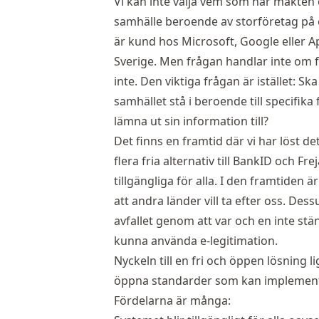
Vi kan inte välja vem som har makten 
samhälle beroende av storföretag på et
är kund hos Microsoft, Google eller A
Sverige. Men frågan handlar inte om f
inte. Den viktiga frågan är istället: Ska
samhället stå i beroende till specifik
lämna ut sin information till?
Det finns en framtid där vi har löst det
flera fria alternativ till BankID och F
tillgängliga för alla. I den framtiden 
att andra länder vill ta efter oss. De
avfallet genom att var och en inte st
kunna använda e-legitimation.
Nyckeln till en fri och öppen lösning l
öppna standarder som kan implement
Fördelarna är många: