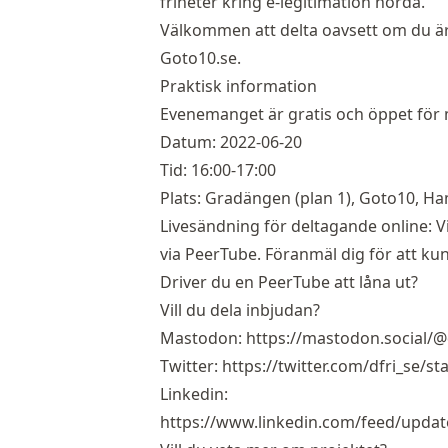
friheter kring e-legitimation hörda.
Välkommen att delta oavsett om du är 
Goto10.se
.
Praktisk information
Evenemanget är gratis och öppet fö
Datum: 2022-06-20
Tid: 16:00-17:00
Plats: Gradängen (plan 1),
Goto10, Ha
Livesändning för deltagande online: 
via PeerTube. Föranmäl dig för att kunn
Driver du en PeerTube att låna ut?
Vill du dela inbjudan?
Mastodon:
https://mastodon.social/
Twitter:
https://twitter.com/dfri_se/
Linkedin:
https://www.linkedin.com/feed/update