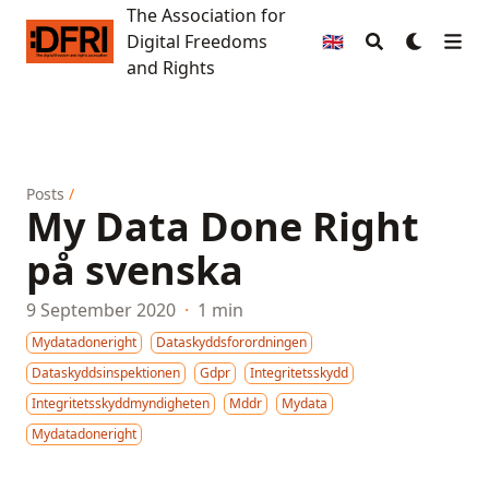
The Association for
The Association for Digital Freedoms and Rights
Digital Freedoms
🇬🇧
and Rights
Posts
/
My Data Done Right
på svenska
9 September 2020
·
1 min
Mydatadoneright
Dataskyddsforordningen
Dataskyddsinspektionen
Gdpr
Integritetsskydd
Integritetsskyddmyndigheten
Mddr
Mydata
Mydatadoneright