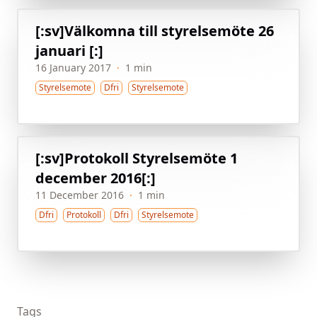
[:sv]Välkomna till styrelsemöte 26
januari [:]
16 January 2017
·
1 min
Styrelsemote
Dfri
Styrelsemote
[:sv]Protokoll Styrelsemöte 1
december 2016[:]
11 December 2016
·
1 min
Dfri
Protokoll
Dfri
Styrelsemote
Tags