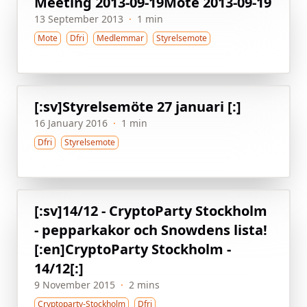
Meeting 2013-09-19
Möte 2013-09-19
13 September 2013
·
1 min
Mote
Dfri
Medlemmar
Styrelsemote
[:sv]Styrelsemöte 27 januari [:]
16 January 2016
·
1 min
Dfri
Styrelsemote
[:sv]14/12 - CryptoParty Stockholm
- pepparkakor och Snowdens lista!
[:en]CryptoParty Stockholm -
14/12[:]
9 November 2015
·
2 mins
Cryptoparty-Stockholm
Dfri