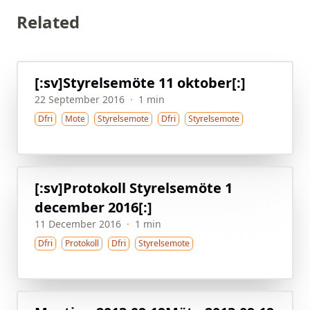
Related
[:sv]Styrelsemöte 11 oktober[:]
22 September 2016
·
1 min
Dfri
Mote
Styrelsemote
Dfri
Styrelsemote
[:sv]Protokoll Styrelsemöte 1
december 2016[:]
11 December 2016
·
1 min
Dfri
Protokoll
Dfri
Styrelsemote