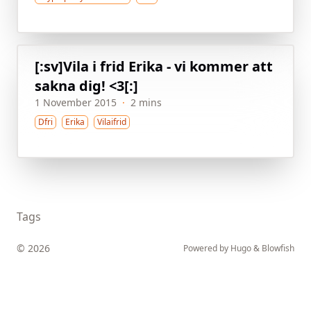
[:sv]Vila i frid Erika - vi kommer att
sakna dig! <3[:]
1 November 2015
·
2 mins
Dfri
Erika
Vilaifrid
Tags
© 2026
Powered by
Hugo
&
Blowfish