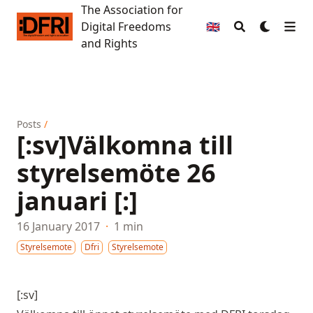
The Association for
The Association for Digital Freedoms and Rights
Digital Freedoms
🇬🇧
and Rights
Posts
/
[:sv]Välkomna till
styrelsemöte 26
januari [:]
16 January 2017
·
1 min
Styrelsemote
Dfri
Styrelsemote
[:sv]