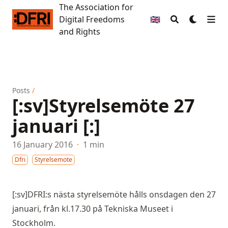
The Association for
The Association for Digital Freedoms and Rights
Digital Freedoms
🇬🇧
and Rights
Posts
/
[:sv]Styrelsemöte 27
januari [:]
16 January 2016
·
1 min
Dfri
Styrelsemote
[:sv]DFRI:s nästa styrelsemöte hålls onsdagen den 27
januari, från kl.17.30 på Tekniska Museet i
Stockholm.