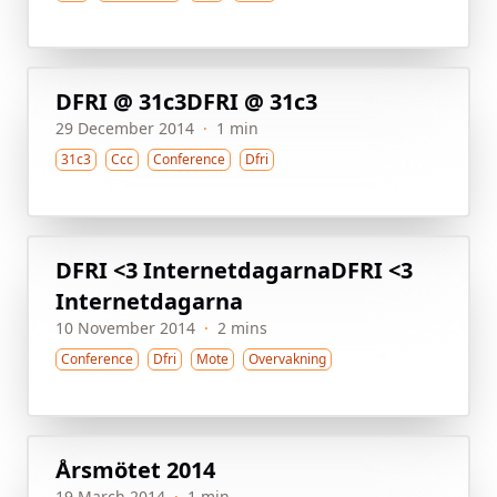
DFRI @ 31c3
DFRI @ 31c3
29 December 2014
·
1 min
31c3
Ccc
Conference
Dfri
DFRI <3 Internetdagarna
DFRI <3
Internetdagarna
10 November 2014
·
2 mins
Conference
Dfri
Mote
Overvakning
Årsmötet 2014
19 March 2014
·
1 min