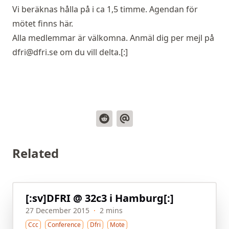
Vi beräknas hålla på i ca 1,5 timme.
Agendan för
mötet finns här.
Alla medlemmar är välkomna. Anmäl dig per mejl på
dfri@dfri.se
om du vill delta.[:]
Related
[:sv]DFRI @ 32c3 i Hamburg[:]
27 December 2015
·
2 mins
Ccc
Conference
Dfri
Mote