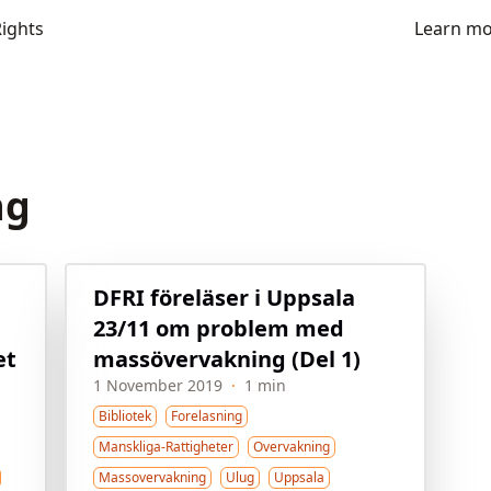
Rights
Learn m
ng
DFRI föreläser i Uppsala
23/11 om problem med
et
massövervakning (Del 1)
1 November 2019
·
1 min
Bibliotek
Forelasning
Manskliga-Rattigheter
Overvakning
Massovervakning
Ulug
Uppsala