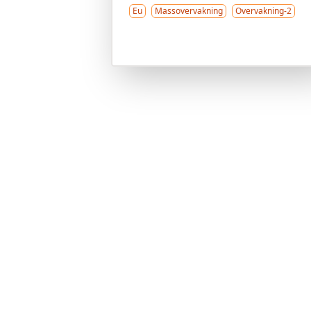
Eu
Massovervakning
Overvakning-2