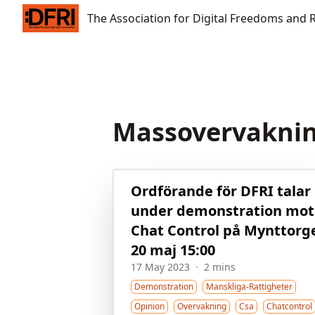
The Association for Digital Freedoms and Rights
The Association for Digital Freedoms and 
Massovervakni
Ordförande för DFRI talar
under demonstration mot
Chat Control på Mynttorg
20 maj 15:00
17 May 2023
·
2 mins
Demonstration
Manskliga-Rattigheter
Opinion
Overvakning
Csa
Chatcontrol