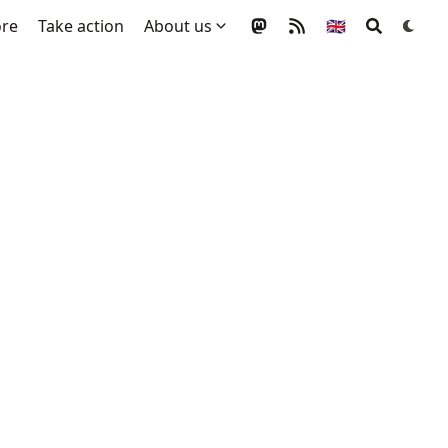
ore
Take action
About us
🇬🇧