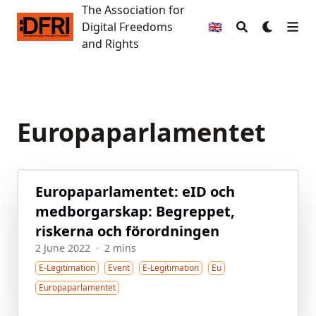
The Association for
The Association for Digital Freedoms and Rights
Digital Freedoms
🇬🇧
and Rights
Europaparlamentet
Europaparlamentet: eID och
medborgarskap: Begreppet,
riskerna och förordningen
2 June 2022
·
2 mins
E-Legitimation
Event
E-Legitimation
Eu
Europaparlamentet