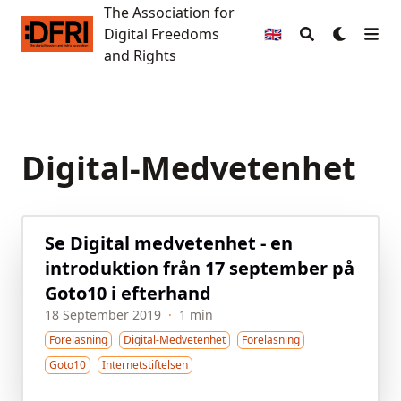
The Association for
The Association for Digital Freedoms and Rights
Digital Freedoms
🇬🇧
and Rights
Digital-Medvetenhet
Se Digital medvetenhet - en
introduktion från 17 september på
Goto10 i efterhand
18 September 2019
·
1 min
Forelasning
Digital-Medvetenhet
Forelasning
Goto10
Internetstiftelsen