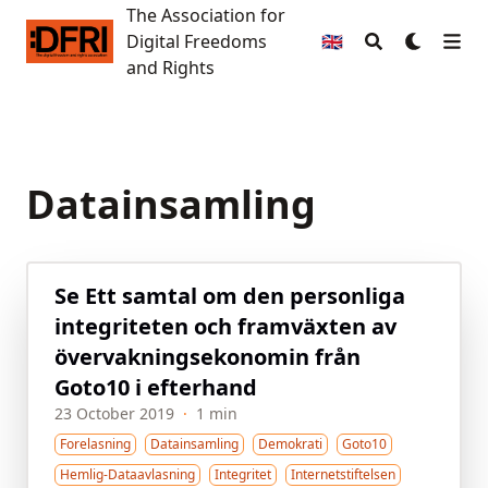
The Association for
The Association for Digital Freedoms and Rights
Digital Freedoms
🇬🇧
and Rights
Datainsamling
Se Ett samtal om den personliga
integriteten och framväxten av
övervakningsekonomin från
Goto10 i efterhand
23 October 2019
·
1 min
Forelasning
Datainsamling
Demokrati
Goto10
Hemlig-Dataavlasning
Integritet
Internetstiftelsen