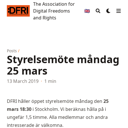
The Association for
The Association for Digital Freedoms and Rights
Digital Freedoms
🇬🇧
and Rights
Posts
/
Styrelsemöte måndag
25 mars
13 March 2019
·
1 min
DFRI håller öppet styrelsemöte måndag den
25
mars 18:30
i Stockholm. Vi beräknas hålla på i
ungefär 1,5 timme. Alla medlemmar och andra
intresserade är välkomna.